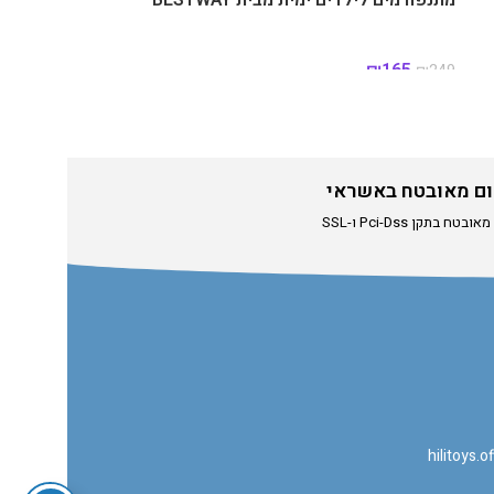
₪
165
₪
249
ם מאובטח באשראי
טח בתקן Pci-Dss ו-SSL
hilitoys.