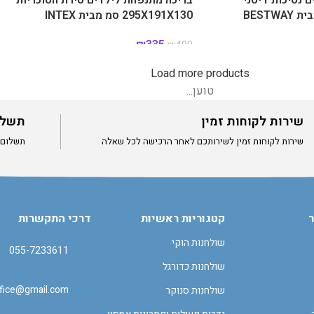
295X191X130 סמ מבית INTEX
₪
335
₪
499
Load more products
טוען...
שירות לקוחות זמין
תשלו
שירות לקוחות זמין לשירותכם לאחר הרכישה לכל שאלה
תשלום מאוב
ר
קטגוריות ראשיות
דרכי התקשרות
שולחנות הוקי
055-7233611
שולחנות כדורגל
office@gmail.com
שולחנות סנוקר