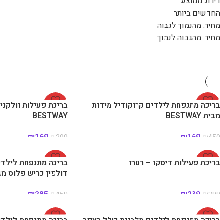
דירוג ממוצע
החדשים ביותר
מחיר: מהנמוך לגבוה
מחיר: מהגבוה לנמוך
-62%
בריכה מתנפחת לילדים קרוקודיל מידות
-43%
בריכת פעילות וולקני
מבית BESTWAY
BESTWAY
₪
169
₪
169
₪
299
₪
450
-20%
בריכת פעילות דיסקו – רטרו
-37%
דולפין כריש פלוס מגלשה 
₪
285
₪
239
₪
450
₪
299
-32%
בריכה מתנפחת לילדים מלבנית כולל רצפה
-32%
בריכה מתנפחת לילדים