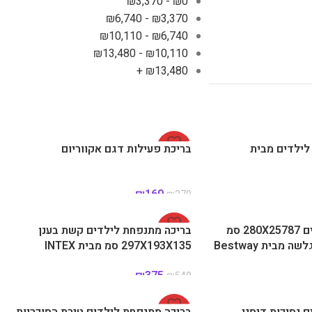
₪
3,370
-
₪
0
₪
6,740
-
₪
3,370
₪
10,110
-
₪
6,740
₪
13,480
-
₪
10,110
+
₪
13,480
 לילדים מבית
-39%
בריכת פעילות דגם אקווריום
₪
169
₪
279
בריכה מתנפחת לילדים 280X25787 סמ
-32%
בריכה מתנפחת לילדים קשת בענן
מבית Bestway
297X193X135 סמ מבית INTEX
₪
375
₪
549
 נסיכות דיסני
-33%
בריכה מתנפחת לילדים טירת הסוכריות