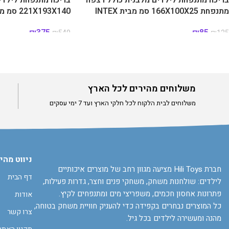
מתנפחת 166X100X25 סמ מבית INTEX
221X193X140 סמ מבית BESTWAY
₪
375
₪
85
₪
549
₪
125
משלוחים מהירים לכל הארץ
משלוחים לבית הלקוח לכל חלקי הארץ ועד 7 ימי עסקים
ניווט מהי
חברת Hili Toys מציעה מגוון רחב של מוצרים איכותיים
דף הבית
לילדים: שולחנות משחק, משחקי פנים וחצר, גדרות פעילות,
פתרונות אחסון חכמים, משפריצי מים ומתנפחים לקיץ.
אודות
כל המוצרים נבחרים בקפידה כדי להעניק חוויית משחק בטוחה,
צרו קשר
מהנה ומעשירה לילדים בכל גיל.