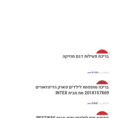
-18%
בריכת פעילות דגם מוזיקה
₪
329
₪
399
-37%
בריכה מתנפחת לילדים פארק הדינוזאורים
201X157X69 סמ מבית INTEX
₪
285
₪
450
-34%
מתנפח מים לילדים ימית מבית BESTWAY