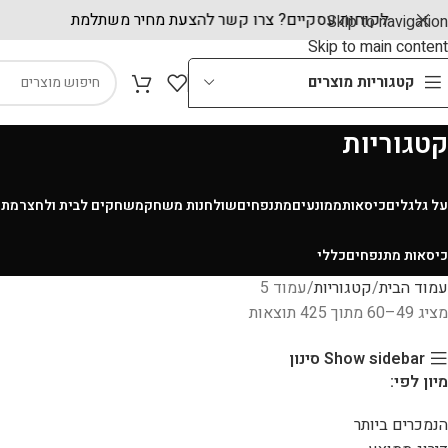
לקוחות עסקיים? צרו קשר להצעת מחיר משתלמת
Skip to navigation
Skip to main content
קטגוריות מוצרים
קטגוריות
על גלגלים
כיסאות
ממונעים
מתנפחים
שולחנות משחק
משחקים לבית ולחצר
מתק
כיסאות מתנפחים
כללי
עמוד הבית
קטגוריות
עמוד 5
מציג 49–60 מתוך 425 תוצאות
Show sidebar
סינון
מיון לפי:
הנמכרים ביותר