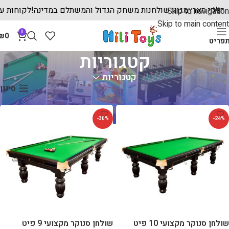
לכל חלקי הארץ
מגוון שולחנות משחק הגדול והמשתלם במדינה!
לקוחות
Skip to navigation
Skip to main content
0
₪
0
פריט
קטגוריות
קטגוריות
עמוד הבית
קטגוריות
סינון
-30%
-24%
שולחן סנוקר מקצועי 10 פיט
שולחן סנוקר מקצועי 9 פיט