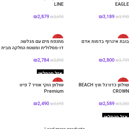
LINE
EAGLE
₪
2,879
₪
3,189
₪
3,690
₪
3,990
הוספה לסל
הוספה לסל
-28%
-26%
בובת איגרוף בדמות אדם
מתנפח מים עם מגלשה
דו-מסלולית ומשטח החלקה מבית
Doctor Dolphin
₪
2,784
₪
2,800
₪
3,890
₪
3,799
הוספה לסל
מידע נוסף
אזל מהמלאי
-33%
-20%
שולחן כדורגל חוץ BEACH
שולחן הוקי אוויר 7 פיט
Premium
CROWN
₪
2,490
₪
2,589
₪
3,690
₪
3,250
מידע נוסף
הוספה לסל
אזל מהמלאי