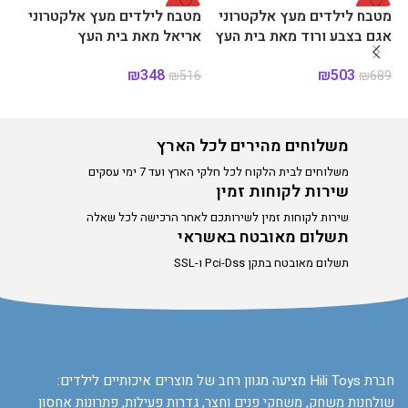
%
-33%
-27%
מטבח לילדים מעץ אלקטרוני
מטבח לילדים מעץ אלקטרוני
מט
אגם בצבע ורוד מאת בית העץ
אריאל מאת בית העץ
דו
הע
₪
348
₪
503
20
₪
516
₪
689
הוספה לסל
הוספה לסל
א
משלוחים מהירים לכל הארץ
משלוחים לבית הלקוח לכל חלקי הארץ ועד 7 ימי עסקים
שירות לקוחות זמין
שירות לקוחות זמין לשירותכם לאחר הרכישה לכל שאלה
תשלום מאובטח באשראי
תשלום מאובטח בתקן Pci-Dss ו-SSL
חברת Hili Toys מציעה מגוון רחב של מוצרים איכותיים לילדים:
שולחנות משחק, משחקי פנים וחצר, גדרות פעילות, פתרונות אחסון