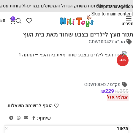
 חלקי הארץ
מגוון שולחנות משחק הגדול והמשתלם במדינה!
לקוחות ע
Skip to navigation
Skip to main content
0
₪
0
פריט
עמוד הבית
מוצרי עץ לילדים
מטבחי עץ לילדים
תנור מעץ לילדים בצבע שחור מאת בית העץ
מק״ט
GDW10D427
-43%
מק״ט
GDW10D427
₪
229
₪
399
המלאי אזל
הוסף לרשימת משאלות
שיתוף:
תיאור