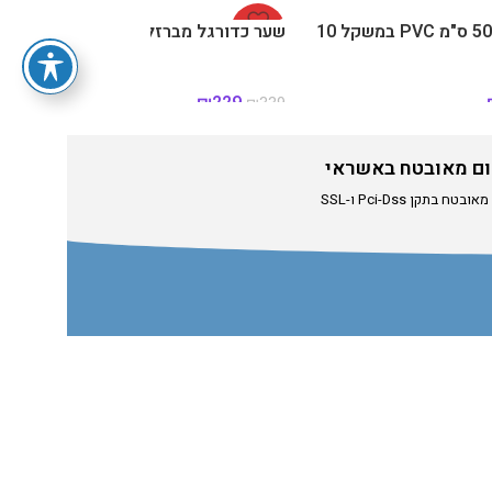
שק איגרוף 50 ס"מ PVC במשקל 10
-32%
שער כדורגל מברזל
₪
229
₪
339
ם מאובטח באשראי
טח בתקן Pci-Dss ו-SSL
hilitoys.