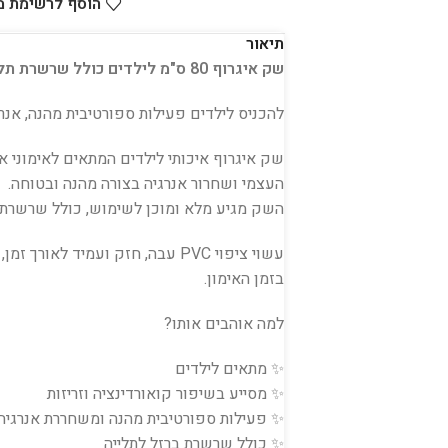
הוסף לרשימת 
תיאור
שק איגרוף 80 ס"מ לילדים כולל שרשרת תלייה PACIFIX 🥊
להכניס לילדים פעילות ספורטיבית מהנה, אנרג
שק איגרוף איכותי לילדים המתאים לאימוני אג
העצמי ושחרור אנרגיה בצורה מהנה ובטוחה.
השק מגיע מלא ומוכן לשימוש, כולל שרשרת ב
בזמן האימון.
למה אוהבים אותו?
✨ מתאים לילדים
✨ מסייע בשיפור קואורדינציה וזריזות
✨ פעילות ספורטיבית מהנה ומשחררת אנרגיה
✨ כולל שרשרת ברזל לתלייה