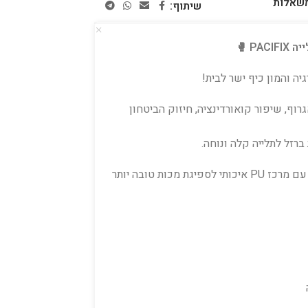
משאלות
שיתוף:
יה והמון כיף ישר לבית!
רוף, שיפור קואורדינציה, חיזוק הביטחון
רזל לתלייה קלה ונוחה.
עשוי ציפוי PVC עבה, חזק ועמיד לאורך זמן, עם מרכז PU איכותי לספיגת מכות טובה יותר