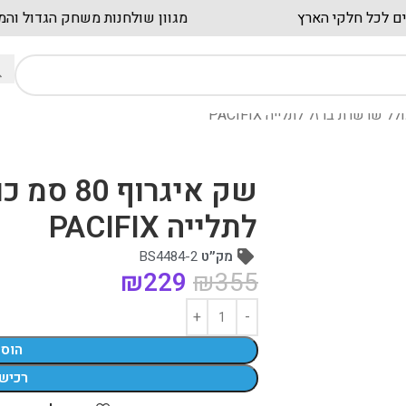
חים מהירים לכל חלקי הארץ
מגוון שולחנות משחק
שק איגרו
לתלייה PACIFIX
מק״ט
BS4484-2
₪
229
₪
355
הוס
רכיש