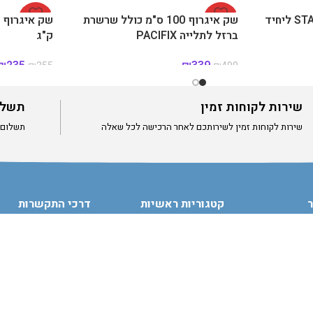
מתקן נדנדה לילדים START ליחיד
-32%
שק איגרוף 100 ס"מ כולל שרשרת
-34%
ברזל לתלייה PACIFIX
ק"ג
₪
235
₪
339
₪
355
₪
499
שירות לקוחות זמין
תשלו
שירות לקוחות זמין לשירותכם לאחר הרכישה לכל שאלה
תשלום מאוב
אזל מהמלאי
ר
קטגוריות ראשיות
דרכי התקשרות
שולחנות הוקי
055-7233611
שולחנות כדורגל
office@gmail.com
שולחנות סנוקר
גדרות פעילות ופתרונות אחסון