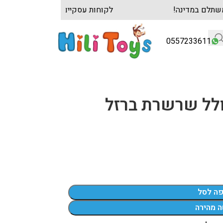
 הגדול והמשתלם במדינה!
לקוחות עסקיים? צרו ק
0557233611
ף 80 סמ כולל שרשרת ברזל
פה לסל
ה מהירה