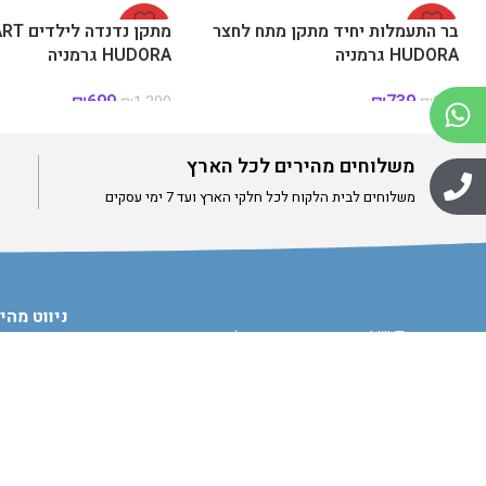
-22%
בר התעמלות יחיד מתקן מתח לחצר
-50%
HUDORA גרמניה
HUDORA גרמניה
₪
699
₪
739
₪
1,390
₪
950
משלוחים מהירים לכל הארץ
משלוחים לבית הלקוח לכל חלקי הארץ ועד 7 ימי עסקים
ניווט מהי
חברת Hili Toys מציעה מגוון רחב של מוצרים איכותיים
דף הבית
לילדים: שולחנות משחק, משחקי פנים וחצר, גדרות פעילות,
פתרונות אחסון חכמים, משפריצי מים ומתנפחים לקיץ.
אודות
כל המוצרים נבחרים בקפידה כדי להעניק חוויית משחק בטוחה,
צרו קשר
מהנה ומעשירה לילדים בכל גיל.
תקנון האתר