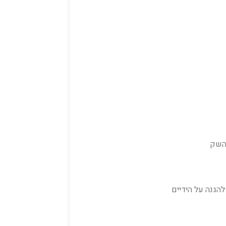
 השק
הגנה על הידיים