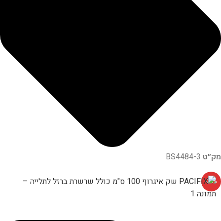
מק״ט
BS4484-3
-32%