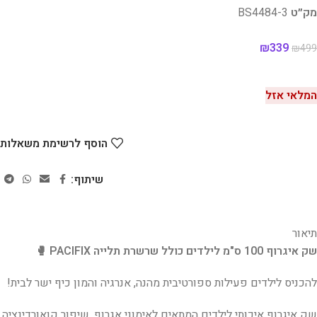
מק״ט
BS4484-3
₪
339
₪
499
המלאי אזל
הוסף לרשימת משאלות
שיתוף:
תיאור
שק איגרוף 100 ס"מ לילדים כולל שרשרת תלייה PACIFIX 🥊
להכניס לילדים פעילות ספורטיבית מהנה, אנרגיה והמון כיף ישר לבית!
שק איגרוף איכותי לילדים המתאים לאימוני אגרוף, שיפור קואורדינציה,