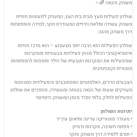
משחק והנאה 🌈✨
שולחן פעילות מעץ מבית
בית העץ
, המעניק לפעוטות חוויית
משחק עשירה ומלאת גירויים המעודדת חקר, למידה והתפתחות
דרך משחק מהנה.
שולחן הפעילות הוא הרבה יותר מצעצוע – הוא מרכז חוויות
אינטראקטיבי הכולל מגוון פעילויות צבעוניות ומסקרנות
שמפעילות את הסקרנות הטבעית של הילד ותורמות להתפתחות
מוטורית וקוגניטיבית.
הצבעים הרכים, האלמנטים המסתובבים והפעילויות המגוונות
מעניקים שעות של הנאה בטוחה ומעשירה, והופכים את שולחן
הפעילות לחלק בלתי נפרד מזמן המשחק היומיומי.
יתרונות השולחן:
• מעודד מוטוריקה עדינה ותיאום עין־יד
• מפתח חשיבה, סקרנות ודמיון
• תורם ללמידה דרך משחק וחקר