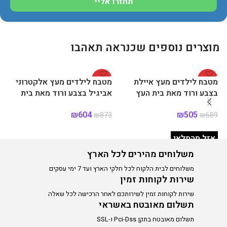
תחזרו אליי
מוצרים נוספים שכנראה תאהבו
%
-31%
-27%
מטבח לילדים מעץ איילת
מטבח לילדים מעץ אלקטרוני
מט
בצבע ורוד מאת בית העץ
אביגיל בצבע ורוד מאת בית
אב
העץ
₪
604
₪
505
35
₪
873
₪
689
מידע נוסף
הוספה לסל
אזל מהמלאי
משלוחים מהירים לכל הארץ
משלוחים לבית הלקוח לכל חלקי הארץ ועד 7 ימי עסקים
שירות לקוחות זמין
שירות לקוחות זמין לשירותכם לאחר הרכישה לכל שאלה
תשלום מאובטח באשראי
תשלום מאובטח בתקן Pci-Dss ו-SSL