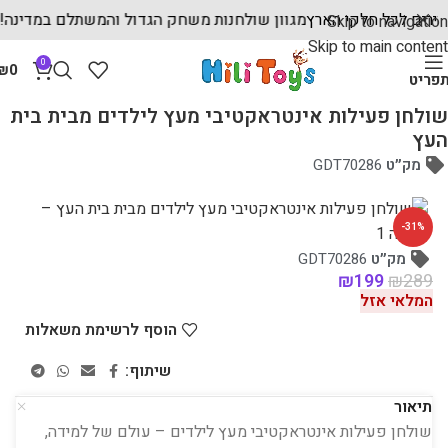
 מהירים לכל חלקי הארץ
מגוון שולחנות משחק הגדול והמשתלם במדינ
Skip to navigation
Skip to main content
0
₪
0
פריט
עמוד הבית
מוצרי עץ לילדים
צעצועים מונטסוריים
שולחן פעילות אינטראקטיבי מעץ לילדים מבית בית
העץ
מק״ט
GDT70286
-31%
מק״ט
GDT70286
₪
199
₪
289
המלאי אזל
הוסף לרשימת משאלות
שיתוף:
תיאור
שולחן פעילות אינטראקטיבי מעץ לילדים – עולם של למידה,