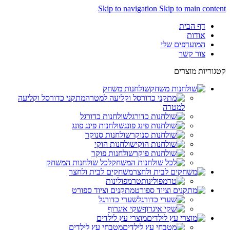
Skip to navigation
Skip to main content
דף הבית
אודות
המועדפים שלי
צור קשר
קטגוריות מוצרים
שולחנות משחק
מתקני כדורסל וקליעה
למטרה
שולחנות כדורגל
שולחנות פינג פונג
שולחנות סנוקר
שולחנות הוקי
שולחנות פוקר
לכל שולחנות המשחק
משחקים לבית ולחצר
טרמפולינות
מתקנים וציוד ספורט
שערי כדורגל
שקי איגרוף
מוצרי עץ לילדים
מטבחי עץ לילדים