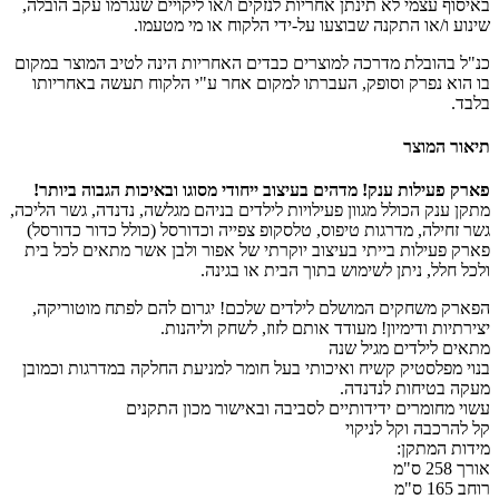
באיסוף עצמי לא תינתן אחריות לנזקים ו/או ליקויים שנגרמו עקב הובלה,
שינוע ו/או התקנה שבוצעו על-ידי הלקוח או מי מטעמו.
כנ"ל בהובלת מדרכה למוצרים כבדים האחריות הינה לטיב המוצר במקום
בו הוא נפרק וסופק, העברתו למקום אחר ע"י הלקוח תעשה באחריותו
בלבד.
תיאור המוצר
פארק פעילות ענק! מדהים בעיצוב ייחודי מסוגו ובאיכות הגבוה ביותר!
מתקן ענק הכולל מגוון פעילויות לילדים בניהם מגלשה, נדנדה, גשר הליכה,
גשר זחילה, מדרגות טיפוס, טלסקופ צפייה וכדורסל (כולל כדור כדורסל)
פארק פעילות בייתי בעיצוב יוקרתי של אפור ולבן אשר מתאים לכל בית
ולכל חלל, ניתן לשימוש בתוך הבית או בגינה.
הפארק משחקים המושלם לילדים שלכם! יגרום להם לפתח מוטוריקה,
יצירתיות ודימיון! מעודד אותם לזוז, לשחק וליהנות.
מתאים לילדים מגיל שנה
בנוי מפלסטיק קשיח ואיכותי בעל חומר למניעת החלקה במדרגות וכמובן
מעקה בטיחות לנדנדה.
עשוי מחומרים ידידותיים לסביבה ובאישור מכון התקנים
קל להרכבה וקל לניקוי
מידות המתקן:
אורך 258 ס"מ
רוחב 165 ס"מ