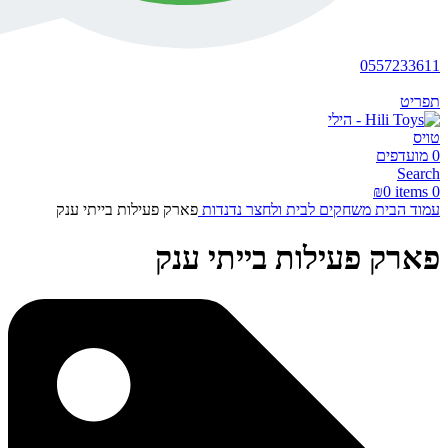
0557233611
תפריט
0
מועדפים
Search
₪
0
items
0
עמוד הבית
משחקים לבית ולחצר
נדנדות
פארק פעילות בייתי ענק
פארק פעילות בייתי ענק