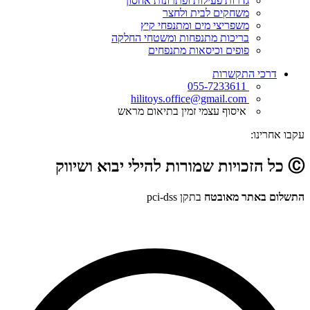
גדרות פעילות ופתרונות אחסון
משחקים לבית ולחצר
משפריצי מים ומתנפחי קיץ
בריכות מתנפחות ומשטחי החלקה
פופים וכיסאות מתנפחים
דרכי התקשרות
055-7233611
hilitoys.office@gmail.com
איסוף עצמי זמין בתיאום מראש
עקבו אחרינו:
Ⓒ כל הזכויות שמורות להילי יבוא ושיווק
התשלום באתר מאובטח
בתקן pci-dss