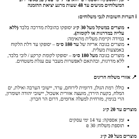
המשלוחים מגיעים עד 48 שעות מרגע יציאת ההזמנה
ℹ️ הערות חשובות לגבי משלוחים:
מוצרים במשקל מעל 30 ק״ג
יסופקו כהובלת מדרכה בלבד
(ללא
עלייה במדרגות או לקומות).
במידה וקיימת מעלית מתאימה:
מוצרים בגובה אריזה של
עד 180 ס״מ
– יסופקו עד דלת הלקוח
באמצעות מעלית.
מוצרים בגובה
מעל 180 ס״מ
– יסופקו לקומת קרקע / לובי בלבד,
ללא מדרגות, ובהתאם לאפשרות מעבר עם עגלת משטחים.
📍 אזורי משלוח חריגים
כולל: רמת הגולן, דרומית לירוחם, ערד, יישובי הערבה ואילת, ים
המלח, בקעת הירדן, מועצה אזורית אשכול, יישובי יהודה ושומרון,
הרי בנימין, מזרחית למעלה אדומים, דרום הר חברון.
מוצרים עד 20 ק״ג
זמן אספקה: עד 14 ימי עסקים
תוספת משלוח: 30 ₪
מוצרים מעל 20 ק״ג