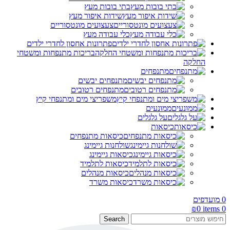
בתי בובות מעץ
שידות איפור מעץ
צעצועים מונטסוריים
כלי עבודה מעץ
פתרונות אחסון לחדרי ילדים
בריכות מתנפחות ומשטחי
החלקה
מתנפחים
מתנפחים יבשים
מתנפחים רטובים
משפריצי מים ומתנפחי קיץ
ממונעים
על גלגלים
כיסאות
כיסאות מתנפחים
שולחנות גיימינג
כיסאות גיימינג
כיסאות לתלמיד
כיסאות מנהלים
כיסאות משרד
0
מועדפים
₪
0
items
0
Search