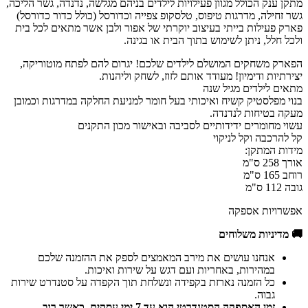
מתקן ענק הכולל מגוון פעילויות לילדים בניהם מגלשה, נדנדה, גשר הליכה,
גשר זחילה, מדרגות טיפוס, טלסקופ צפייה וכדורסל (כולל כדור כדורסל)
פארק פעילות בייתי בעיצוב יוקרתי של אפור ולבן אשר מתאים לכל בית
ולכל חלל, ניתן לשימוש בתוך הבית או בגינה.
הפארק משחקים המושלם לילדים שלכם! יגרום להם לפתח מוטוריקה,
יצירתיות ודימיון! מעודד אותם לזוז, לשחק וליהנות.
מתאים לילדים מגיל שנה
בנוי מפלסטיק קשיח ואיכותי בעל חומר למניעת החלקה במדרגות וכמובן
מעקה בטיחות לנדנדה.
עשוי מחומרים ידידותיים לסביבה ובאישור מכון התקנים
קל להרכבה וקל לניקוי
מידות המתקן:
אורך 258 ס"מ
רוחב 165 ס"מ
גובה 112 ס"מ
אפשרויות אספקה
🚚 מדיניות משלוחים
אנחנו עושים את מירב המאמצים לספק את ההזמנה שלכם
במהירות, באחריות ועם דגש על שירות ואיכות.
כל הזמנה נארזת בקפידה ונשלחת תוך הקפדה על סטנדרט שירות
גבוה.
זמן האספקה הסטנדרטי הוא עד 7 ימי עסקים, כאשר רוב