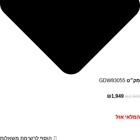
מק״ט
GDW83055
₪
1,949
₪
2,900
המלאי אזל
הוסף לרשימת משאלות