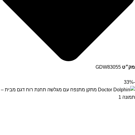
מק״ט
GDW83055
-33%