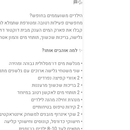
💦🏁
הילדים משועממים בחופש?
מחפשים פעילות רטובה ומטורפת שתמלא להם
קבלו את פארק המים הענק מבית דוקטור דול
גלישה, בריכות שכשוך, תותחי מים והמון אטר
✨
למה אוהבים אותו?
• מגלשת מים דו־מסלולית גבוהה ומהירה
• שני משטחי גלישה ארוכים עם גלשנים מתנ
• 2 אזורי קפיצה נפרדים
• 2 בריכות שכשוך מרעננות
• 2 תותחי מים לאקשן רטוב במיוחד
• מנהרת זחילה מהנה לילדים
• 2 קירות טיפוס בטיחותיים
• 2 שקי איגרוף מובנים למשחק אינטראקטיבי
• חישוקי כדורסל, קונוסים וחישוקי קליעה
• מתאים לעד 8-10 ילדים בו־זמנית