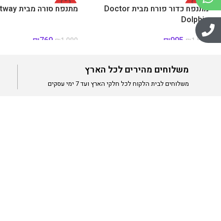
-36%
מתנפח כדור פורח מבית Doctor
-29%
מתנפח סורה מבית bestway
Dolphin
₪
769
₪
995
₪
1,090
₪
1,550
משלוחים מהירים לכל הארץ
משלוחים לבית הלקוח לכל חלקי הארץ ועד 7 ימי עסקים
ניווט מהי
חברת Hili Toys מציעה מגוון רחב של מוצרים איכותיים
דף הבית
לילדים: שולחנות משחק, משחקי פנים וחצר, גדרות פעילות,
פתרונות אחסון חכמים, משפריצי מים ומתנפחים לקיץ.
אודות
כל המוצרים נבחרים בקפידה כדי להעניק חוויית משחק בטוחה,
צרו קשר
מהנה ומעשירה לילדים בכל גיל.
תקנון האתר