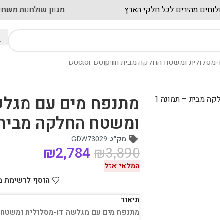
משלוחים מהירים לכל חלקי הארץ
מגוון שולח
ת ומשטח החלקה מבית Doctor Dolphin
מתנפח מים עם מגלש
ומשטח החלקה מבית octor Dolphin
מק״ט
GDW73029
₪
2,784
₪
3,890
המלאי אזל
הוסף לרשימת 
תיאור
מתנפח מים עם מגלשה דו-מסלולית ומשטח החלקה W73029 מבית PHIN