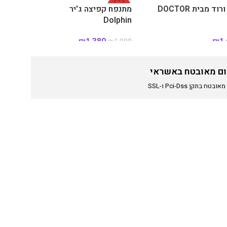
מתנפח ענק ורוד מבית DOCTOR
-31%
מתנפח קפיצה ג'ירפה מבית Doctor
Dolphin
₪
1,389
₪
1
₪
1,999
ם מאובטח באשראי
טח בתקן Pci-Dss ו-SSL
אזל מהמלאי
hilitoys.
בתיאום מראש