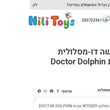
נות משחק הגדול והמשתלם במדינה!
לקוחות עסקיי
0557233611
ה דו-מסלולית
D
משאלות
שיתוף:
DOCTOR DOL