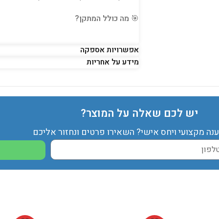
🎯
מה כולל המתקן?
• 2 מתקני קפיצה
אפשרויות אספקה
• 2 קירות טיפוס
מידע על אחריות
• מגלשת מים דו־מסלולית
• 2 שקי איגרוף
• 2 תותחי מים
• 2 בריכות שכשוך
יש לכם שאלה על המוצר?
• מנהרת זחילה
• 2 משטחי גלישה עם גלשנים
ענה מקצועי ויחס אישי? השאירו פרטים ונחזור אליכם
• 2 חישוקי כדורסל
• קונוסים וחישוקי קליעה
• צנרת מים עם מתזים
📦
מה בערכה?
• מתקן מתנפח