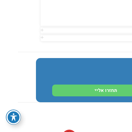
420D
שיאה
ני אחסון
תחזרו אליי
רופאי