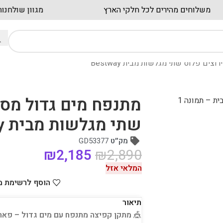
משלוחים מהירים לכל חלקי הארץ
מגוו
ים פלוס שתי מגלשות מבית Bestway
מתנפח מים גדול מסל
שתי מגלשות מבית Bestway
מק״ט
GD53377
₪
2,185
₪
2,890
המלאי אזל
הוסף לרשימת 
תיאור
🎪
מתקן קפיצה מתנפח עם מים גדול – פארק מים