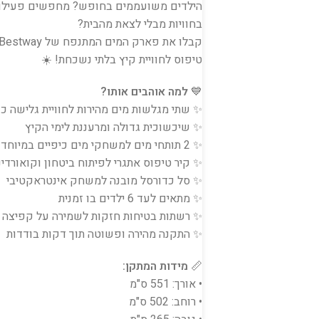
הילדים משועממים בחופש? מחפשים פעילות
בחוויות מבלי לצאת מהבית?
טיפוס לחוויית קיץ בלתי נשכחת! ☀️
💙
למה אוהבים אותו?
✨ שתי מגלשות מים מהירות לחוויית גלישה כ
✨ שיכשוכית גדולה ומרעננת לימי הקיץ
✨ 2 תותחי מים למשחקי מים כיפיים במיוחד
✨ קיר טיפוס אתגרי לפיתוח ביטחון וקואורדינ
✨ סל כדורסל מובנה למשחק אינטראקטיבי
✨ מתאים לעד 6 ילדים בו זמנית
✨ רשתות בטיחות חזקות לשמירה על קפיצה 
✨ התקנה מהירה ופשוטה תוך דקות בודדות
📏
מידות המתקן:
• אורך: 551 ס"מ
• רוחב: 502 ס"מ