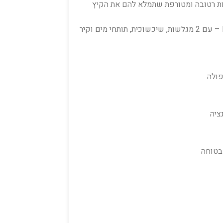
 רטובה ומטורפת שתמלא להם את הקיץ
קבלו את פארק המים המתנפח של Bestway – עם 2 מגלשות, שיכשוכית, תותחי מים וקיר
פולה
ציה
בטוחה