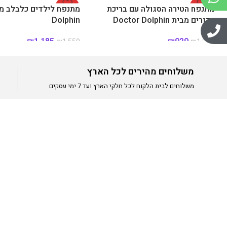
-26%
מתנפח הטירה הסגולה עם בריכת
-24%
כדורים מבית Doctor Dolphin
Dolphin
₪
1,185
₪
929
₪
1,550
₪
1,259
משלוחים מהירים לכל הארץ
משלוחים לבית הלקוח לכל חלקי הארץ ועד 7 ימי עסקים
אזל מהמלאי
אזל מהמלאי
ניווט מהי
חברת Hili Toys מציעה מגוון רחב של מוצרים איכותיים
דף הבית
לילדים: שולחנות משחק, משחקי פנים וחצר, גדרות פעילות,
פתרונות אחסון חכמים, משפריצי מים ומתנפחים לקיץ.
אודות
כל המוצרים נבחרים בקפידה כדי להעניק חוויית משחק בטוחה,
צרו קשר
מהנה ומעשירה לילדים בכל גיל.
תקנון האתר