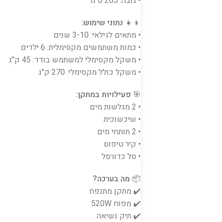
• גובה: 265 ס"מ
👦👧
נתוני שימוש:
• מתאים לגילאי: 3-10 שנים
• כמות משתמשים מקסימלית: 6 ילדים
• משקל מקסימלי למשתמש בודד: 45 ק"ג
• משקל כולל מקסימלי: 270 ק"ג
🎯
פעילויות במתקן:
• 2 מגלשות מים
• שיכשוכית
• 2 תותחי מים
• קיר טיפוס
• סל כדורסל
📦
מה בערכה?
✔️ מתקן מתנפח
✔️ מפוח 520W
✔️ תיק נשיאה