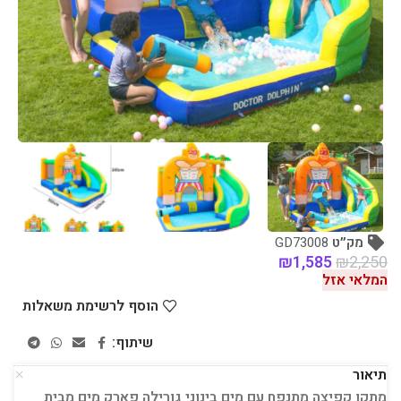
מק״ט
GD73008
₪
1,585
₪
2,250
המלאי אזל
הוסף לרשימת משאלות
שיתוף:
תיאור
מתקן קפיצה מתנפח עם מים בינוני גורילה פארק מים מבית