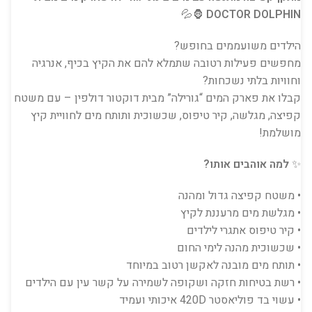
🦍💦
DOCTOR DOLPHIN
הילדים משועממים בחופש?
מחפשים פעילות רטובה שתמלא להם את הקיץ בכיף, אנרגיה
וחוויות בלתי נשכחות?
קבלו את פארק המים “גורילה” מבית דוקטור דולפין – עם משטח
קפיצה, מגלשה, קיר טיפוס, שכשוכית ותותח מים לחוויית קיץ
מושלמת!
✨
למה אוהבים אותו?
• משטח קפיצה גדול ומהנה
• מגלשת מים מרעננת לקיץ
• קיר טיפוס אתגרי לילדים
• שכשוכית מהנה לימי החום
• תותח מים מובנה לאקשן רטוב במיוחד
• רשת בטיחות חזקה ושקופה לשמירה על קשר עין עם הילדים
• עשוי בד פוליאסטר 420D איכותי ועמיד