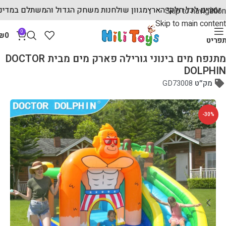
חים מהירים לכל חלקי הארץ
מגוון שולחנות משחק הגדול והמשתלם ב
Skip to navigation
Skip to main content
0
₪
0
פריט
עמוד הבית
מתנפחים
מתנפחים רטובים
מתנפח מים בינוני גורילה פארק מים מבית DOCTOR
DOLPHIN
מק״ט
GD73008
-30%