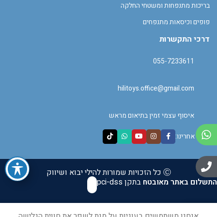
בריכות מתנפחות ומשטחי החלקה
פופים וכיסאות מתנפחים
דרכי התקשרות
055-7233611
hilitoys.office@gmail.com
איסוף עצמי זמין בתיאום מראש
עקבו אחרינו:
Ⓒ כל הזכויות שמורות להילי יבוא ושיווק
התשלום באתר מאובטח
בתקן pci-dss
0
אנחנו משתמשים בעוגיות על מנת לשפר את חווית הגלישה