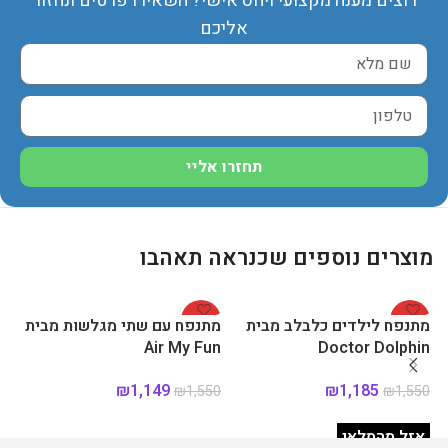
רוצים מענה מקצועי ויחס אישי? השאירו פרטים ונחזור
אליכם
תחזרו אליי
מוצרים נוספים שכנראה תאהבו
%
-26%
-24%
מתנפח לילדים כלבלב מבית
מתנפח עם שתי מגלשות מבית
מת
Doctor Dolphin
Air My Fun
ניפ
₪
1,149
₪
1,185
99
₪
1,550
₪
1,550
מידע נוסף
הוספה לסל
אזל מהמלאי
א