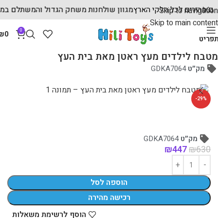
חים מהירים לכל חלקי הארץ
מגוון שולחנות משחק הגדול והמשתלם ב
Skip to navigation
Skip to main content
0
₪
0
פריט
עמוד הבית
מוצרי עץ לילדים
מטבחי עץ לילדים
מטבח לילדים מעץ ראטן מאת בית העץ
מק״ט
GDKA7064
-29%
מק״ט
GDKA7064
₪
447
₪
630
הוספה לסל
רכישה מהירה
הוסף לרשימת משאלות