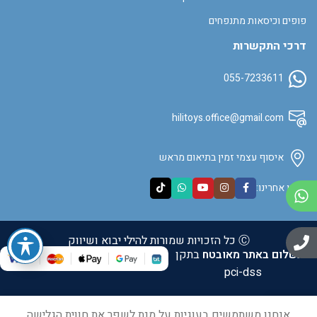
פופים וכיסאות מתנפחים
דרכי התקשרות
055-7233611
hilitoys.office@gmail.com
איסוף עצמי זמין בתיאום מראש
עקבו אחרינו:
Ⓒ כל הזכויות שמורות להילי יבוא ושיווק
התשלום באתר מאובטח
בתקן
pci-dss
0
אנחנו משתמשים בעוגיות על מנת לשפר את חווית הגלישה