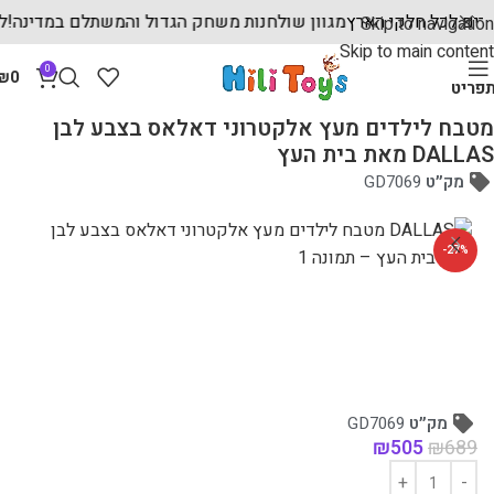
מהירים לכל חלקי הארץ
מגוון שולחנות משחק הגדול והמשתלם במדינ
Skip to navigation
Skip to main content
0
₪
0
פריט
עמוד הבית
מוצרי עץ לילדים
מטבחי עץ לילדים
מטבח לילדים מעץ אלקטרוני דאלאס בצבע לבן
DALLAS מאת בית העץ
מק״ט
GD7069
-27%
מק״ט
GD7069
₪
505
₪
689