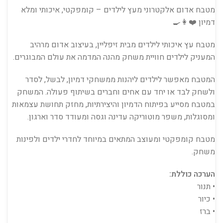
מטבח אדום אלקטרוני מעץ לילדים – קומפקטי, איכותי ומלא
דמיון ❤️👩‍🍳
מטבח עץ איכותי לילדים מבית
זיפליין
, בעיצוב אדום מרהיב
המעניק לילדים חוויית משחק מהנה המדמה את עולם המבוגרים.
המטבח מאפשר לילדים ליהנות ממשחקי דמיון, לבשל, לסדר
ולשחק לבד או יחד עם אחים וחברים בשיתוף פעולה. המשחק
במטבח מסייע בפיתוח הדמיון והיצירתיות, מחזק תחושת עצמאות
ומסוגלות, משפר מוטוריקה עדינה וגסה ומעודד סדר וארגון.
מטבח קומפקטי ומעוצב המתאים במיוחד לחדרי ילדים ולפינות
משחק.
הערכה כוללת:
• תנור
• כיור
• ברז