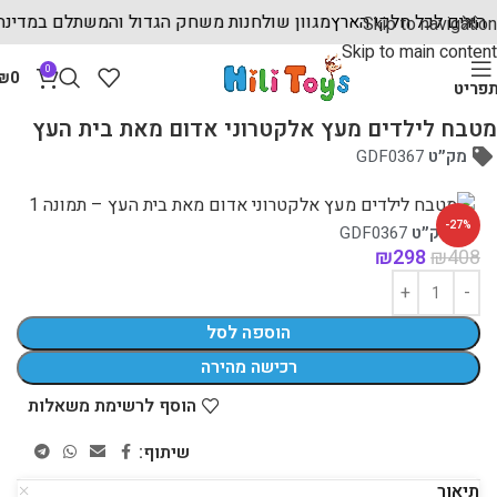
ם מהירים לכל חלקי הארץ
מגוון שולחנות משחק הגדול והמשתלם במדי
Skip to navigation
Skip to main content
0
₪
0
פריט
עמוד הבית
מוצרי עץ לילדים
מטבחי עץ לילדים
מטבח לילדים מעץ אלקטרוני אדום מאת בית העץ
מק״ט
GDF0367
-27%
מק״ט
GDF0367
₪
298
₪
408
הוספה לסל
רכישה מהירה
הוסף לרשימת משאלות
שיתוף:
תיאור