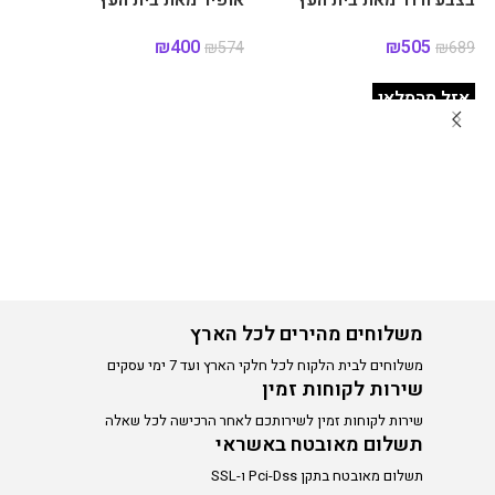
בצבע ורוד מאת בית העץ
אופיר מאת בית העץ
₪
400
₪
505
₪
574
₪
689
מידע נוסף
הוספה לסל
אזל מהמלאי
מט
יר
30
משלוחים מהירים לכל הארץ
משלוחים לבית הלקוח לכל חלקי הארץ ועד 7 ימי עסקים
שירות לקוחות זמין
שירות לקוחות זמין לשירותכם לאחר הרכישה לכל שאלה
תשלום מאובטח באשראי
תשלום מאובטח בתקן Pci-Dss ו-SSL