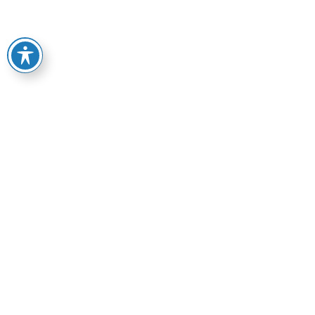
דף הבית
אודות
צרו קשר
תקנון האתר
מדיניות פרטיות
הצהרת נגישות
ביטול עסקה
קטגוריות ראשיות
שולחנות הוקי
שולחנות כדורגל
שולחנות סנוקר
גדרות פעילות ופתרונות אחסון
משחקים לבית ולחצר