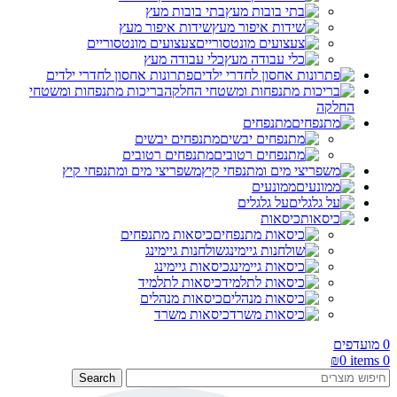
בתי בובות מעץ
שידות איפור מעץ
צעצועים מונטסוריים
כלי עבודה מעץ
פתרונות אחסון לחדרי ילדים
בריכות מתנפחות ומשטחי
החלקה
מתנפחים
מתנפחים יבשים
מתנפחים רטובים
משפריצי מים ומתנפחי קיץ
ממונעים
על גלגלים
כיסאות
כיסאות מתנפחים
שולחנות גיימינג
כיסאות גיימינג
כיסאות לתלמיד
כיסאות מנהלים
כיסאות משרד
0
מועדפים
₪
0
items
0
Search