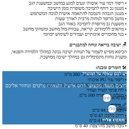
• ריפוד דמוי עור איכותי ונעים למגע במושב ובמשענת הגב
• מנגנון גב דוחף לתמיכה משופרת בזמן הישיבה
• מנגנון הגבהה והנמכה להתאמה אישית לגובה המשתמש
• מושב מרופד לנוחות מרבית לאורך שעות
• משענת גב מרופדת לתמיכה באזור הגב
• מתאים ללימודים, קריאה, עבודה מול מחשב ומשחקי מחשב
• בנוי מחומרים איכותיים ועמידים לשימוש יומיומי
🪑
ישיבה בריאה ונוחה למתבגרים
הכיסא מסייע לשמור על תנוחת ישיבה נכונה במהלך הלמידה והפנאי,
ומעניק נוחות מקסימלית גם במהלך ישיבה ממושכת.
🛠️
חומרים ומבנה:
יש לכם שאלה על המוצר?
• בסיס ניילון איכותי בקוטר 260 מ"מ
• ריפוד עור PU איכותי
• ספוג פנימי בצפיפות 60 לנוחות ותמיכה משופרות
רוצים מענה מקצועי ויחס אישי? השאירו פרטים ונחזור אליכם
• לוח פנימי קשיח ועמיד
• מעלית גז שחורה 100 מ"מ
שם מלא
📏
מידות:
טלפון
• גובה כללי: 94 ס"מ
• רוחב מושב: 42 ס"מ
תחזרו אליי
• עומק מושב: 43 ס"מ
• גובה מושב מהרצפה: 40 ס"מ