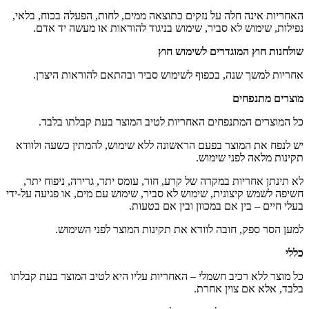
האחריות אינה חלה על נזקים כתוצאה ממים, לחות, הפעלה בכוח, בלאי,
נפילות, שימוש לא סביר, שימוש בניגוד להוראות או מעשה יד אדם.
שולחנות חוץ המוגדרים לשימוש חוץ
אחריות למשך שנה, בכפוף לשימוש סביר ובהתאם להוראות היצרן.
מוצרים מתנפחים
כל המוצרים המתנפחים האחריות לטיב המוצר בעת קבלתו בלבד.
יש לנפח את המוצר בפעם הראשונה ללא שימוש, להמתין כשעה ולוודא
תקינות מלאה לפני שימוש.
לא תינתן אחריות במקרה של קרע, חור, עומס יתר, גרירה, ניפוח יתר,
חשיפה לשמש קיצונית, שימוש לא סביר, שימוש עם מים, או פגיעה על-ידי
בעלי חיים – בין אם במכוון ובין אם בטעות.
למען הסר ספק, חובה לוודא את תקינות המוצר לפני השימוש.
כללי
כל מוצר ללא רכיב חשמלי – האחריות עליו היא לטיב המוצר בעת קבלתו
בלבד, אלא אם צוין אחרת.