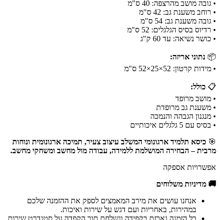
• גובה מושב מהרצפה: 40 ס"מ
• רוחב משענת גב: 42 ס"מ
• גובה משענת גב: 54 ס"מ
• רדיוס בסיס הגלגלים: 52 ס"מ
• כושר נשיאה: עד 60 ק"ג
📦
נתוני אריזה:
• מידות קרטון: 52×25×52 ס"מ
📋
כולל:
• מושב מרופד
• משענת גב מרופדת
• מנגנון הגבהה והנמכה
• בסיס עם 5 גלגלים איכותיים
🎯
כיסא תלמיד ארגונומי המשלב עיצוב צעיר, תמיכה ארגונומית ונוחות
מרבית – הבחירה המושלמת ללמידה, עבודה מול מחשב ומשחקי מחשב.
אפשרויות אספקה
🚚 מדיניות משלוחים
אנחנו עושים את מירב המאמצים לספק את ההזמנה שלכם
במהירות, באחריות ועם דגש על שירות ואיכות.
כל הזמנה נארזת בקפידה ונשלחת תוך הקפדה על סטנדרט שירות