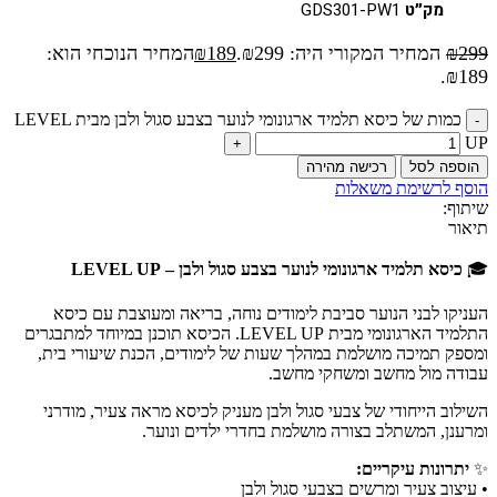
מק״ט
GDS301-PW1
299
₪
המחיר המקורי היה: ₪299.
189
₪
המחיר הנוכחי הוא:
₪189.
כמות של כיסא תלמיד ארגונומי לנוער בצבע סגול ולבן מבית LEVEL
UP
הוספה לסל
רכישה מהירה
הוסף לרשימת משאלות
שיתוף:
תיאור
🎓
כיסא תלמיד ארגונומי לנוער בצבע סגול ולבן – LEVEL UP
העניקו לבני הנוער סביבת לימודים נוחה, בריאה ומעוצבת עם כיסא
התלמיד הארגונומי מבית LEVEL UP. הכיסא תוכנן במיוחד למתבגרים
ומספק תמיכה מושלמת במהלך שעות של לימודים, הכנת שיעורי בית,
עבודה מול מחשב ומשחקי מחשב.
השילוב הייחודי של צבעי סגול ולבן מעניק לכיסא מראה צעיר, מודרני
ומרענן, המשתלב בצורה מושלמת בחדרי ילדים ונוער.
✨
יתרונות עיקריים:
• עיצוב צעיר ומרשים בצבעי סגול ולבן