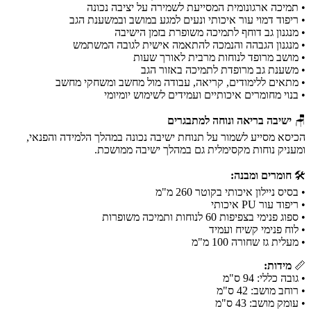
• תמיכה ארגונומית המסייעת לשמירה על יציבה נכונה
• ריפוד דמוי עור איכותי ונעים למגע במושב ובמשענת הגב
• מנגנון גב דוחף לתמיכה משופרת בזמן הישיבה
• מנגנון הגבהה והנמכה להתאמה אישית לגובה המשתמש
• מושב מרופד לנוחות מרבית לאורך שעות
• משענת גב מרופדת לתמיכה באזור הגב
• מתאים ללימודים, קריאה, עבודה מול מחשב ומשחקי מחשב
• בנוי מחומרים איכותיים ועמידים לשימוש יומיומי
🪑
ישיבה בריאה ונוחה למתבגרים
הכיסא מסייע לשמור על תנוחת ישיבה נכונה במהלך הלמידה והפנאי,
ומעניק נוחות מקסימלית גם במהלך ישיבה ממושכת.
🛠️
חומרים ומבנה:
• בסיס ניילון איכותי בקוטר 260 מ"מ
• ריפוד עור PU איכותי
• ספוג פנימי בצפיפות 60 לנוחות ותמיכה משופרות
• לוח פנימי קשיח ועמיד
• מעלית גז שחורה 100 מ"מ
📏
מידות:
• גובה כללי: 94 ס"מ
• רוחב מושב: 42 ס"מ
• עומק מושב: 43 ס"מ