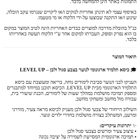
התמונות באתר הינן להמחשה בלבד.
באיסוף עצמי לא תינתן אחריות לנזקים ו/או ליקויים שנגרמו עקב הובלה,
שינוע ו/או התקנה שבוצעו על-ידי הלקוח או מי מטעמו.
כנ"ל בהובלת מדרכה למוצרים כבדים האחריות הינה לטיב המוצר במקום
בו הוא נפרק וסופק, העברתו למקום אחר ע"י הלקוח תעשה באחריותו
בלבד.
תיאור המוצר
🎓
כיסא תלמיד ארגונומי לנוער בצבע סגול ולבן – LEVEL UP
העניקו לבני הנוער סביבת לימודים נוחה, בריאה ומעוצבת עם כיסא
התלמיד הארגונומי מבית LEVEL UP. הכיסא תוכנן במיוחד למתבגרים
ומספק תמיכה מושלמת במהלך שעות של לימודים, הכנת שיעורי בית,
עבודה מול מחשב ומשחקי מחשב.
השילוב הייחודי של צבעי סגול ולבן מעניק לכיסא מראה צעיר, מודרני
ומרענן, המשתלב בצורה מושלמת בחדרי ילדים ונוער.
✨
יתרונות עיקריים:
• עיצוב צעיר ומרשים בצבעי סגול ולבן
• תמיכה ארגונומית המסייעת לשמירה על יציבה נכונה