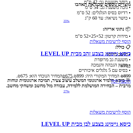
• רוחב משענת גב: 42 ס"מ
מוצרים נוספים שכנראה תאהבו
• גובה משענת גב: 54 ס"מ
• רדיוס בסיס הגלגלים: 52 ס"מ
• כושר נשיאה: עד 60 ק"ג
-25%
📦
נתוני אריזה:
• מידות קרטון: 52×25×52 ס"מ
הוסף לרשימת משאלות
📋
כולל:
כיסא גיימינג בצבע זהב מבית LEVEL UP
• מושב מרופד
• משענת גב מרופדת
• מנגנון הגבהה והנמכה
במלאי
• בסיס עם 5 גלגלים איכותיים
899
₪
המחיר המקורי היה: ₪899.
675
₪
המחיר הנוכחי הוא: ₪675.
🎯
כיסא תלמיד ארגונומי המשלב עיצוב צעיר, תמיכה ארגונומית ונוחות
הוספה לסל
מרבית – הבחירה המושלמת ללמידה, עבודה מול מחשב ומשחקי מחשב.
-27%
הוסף לרשימת משאלות
כיסא גיימינג בצבע לבן מבית LEVEL UP