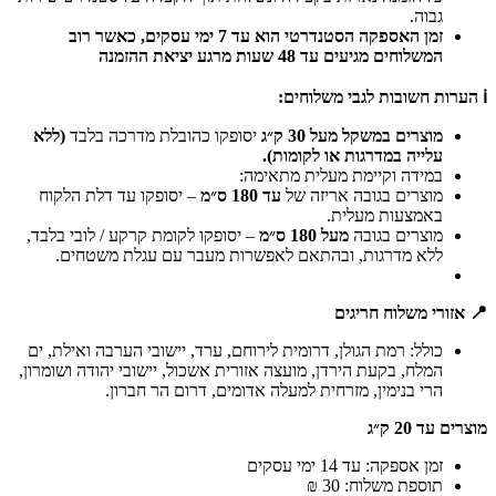
גבוה.
זמן האספקה הסטנדרטי הוא עד 7 ימי עסקים, כאשר רוב
המשלוחים מגיעים עד 48 שעות מרגע יציאת ההזמנה
ℹ️ הערות חשובות לגבי משלוחים:
מוצרים במשקל מעל 30 ק״ג
יסופקו כהובלת מדרכה בלבד
(ללא
עלייה במדרגות או לקומות).
במידה וקיימת מעלית מתאימה:
מוצרים בגובה אריזה של
עד 180 ס״מ
– יסופקו עד דלת הלקוח
באמצעות מעלית.
מוצרים בגובה
מעל 180 ס״מ
– יסופקו לקומת קרקע / לובי בלבד,
ללא מדרגות, ובהתאם לאפשרות מעבר עם עגלת משטחים.
📍 אזורי משלוח חריגים
כולל: רמת הגולן, דרומית לירוחם, ערד, יישובי הערבה ואילת, ים
המלח, בקעת הירדן, מועצה אזורית אשכול, יישובי יהודה ושומרון,
הרי בנימין, מזרחית למעלה אדומים, דרום הר חברון.
מוצרים עד 20 ק״ג
זמן אספקה: עד 14 ימי עסקים
תוספת משלוח: 30 ₪