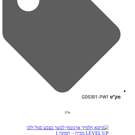
מק״ט
GDS301-PW1
-37%