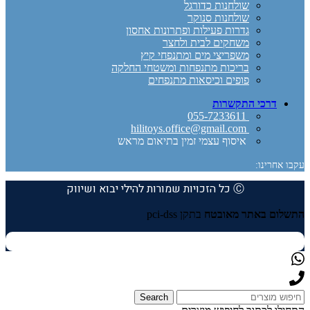
שולחנות כדורגל
שולחנות סנוקר
גדרות פעילות ופתרונות אחסון
משחקים לבית ולחצר
משפריצי מים ומתנפחי קיץ
בריכות מתנפחות ומשטחי החלקה
פופים וכיסאות מתנפחים
דרכי התקשרות
055-7233611
hilitoys.office@gmail.com
איסוף עצמי זמין בתיאום מראש
עקבו אחרינו:
Ⓒ כל הזכויות שמורות להילי יבוא ושיווק
התשלום באתר מאובטח
בתקן pci-dss
Search