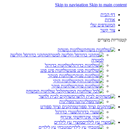
Skip to navigation
Skip to main content
דף הבית
אודות
המועדפים שלי
צור קשר
קטגוריות מוצרים
שולחנות משחק
מתקני כדורסל וקליעה
למטרה
שולחנות כדורגל
שולחנות פינג פונג
שולחנות סנוקר
שולחנות הוקי
שולחנות פוקר
לכל שולחנות המשחק
משחקים לבית ולחצר
טרמפולינות
מתקנים וציוד ספורט
שערי כדורגל
שקי איגרוף
מוצרי עץ לילדים
מטבחי עץ לילדים