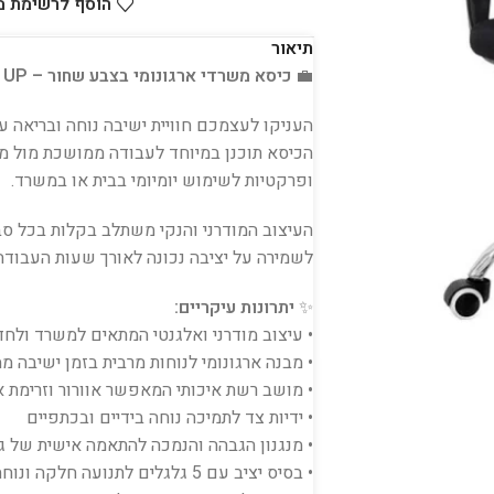
הוסף לרשימת 
תיאור
💼
כיסא משרדי ארגונומי בצבע שחור – LEVEL UP
העניקו לעצמכם חוויית ישיבה נוחה ובריאה 
הכיסא תוכנן במיוחד לעבודה ממושכת מול מ
ופרקטיות לשימוש יומיומי בבית או במשרד.
העיצוב המודרני והנקי משתלב בקלות בכל סב
לשמירה על יציבה נכונה לאורך שעות העבודה
✨
יתרונות עיקריים:
• עיצוב מודרני ואלגנטי המתאים למשרד ולח
• מבנה ארגונומי לנוחות מרבית בזמן ישיבה 
• מושב רשת איכותי המאפשר אוורור וזרימת א
• ידיות צד לתמיכה נוחה בידיים ובכתפיים
• מנגנון הגבהה והנמכה להתאמה אישית של ג
• בסיס יציב עם 5 גלגלים לתנועה חלקה ונוחה