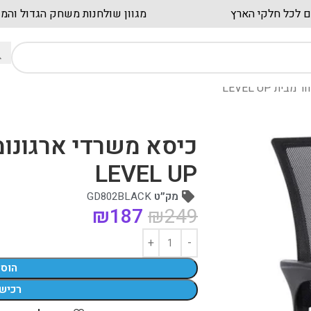
חים מהירים לכל חלקי הארץ
מגוון שולחנות משחק 
 LEVEL UP
כיסא משרדי ארגונומ
LEVEL UP
מק״ט
GD802BLACK
₪
187
₪
249
הוס
רכיש