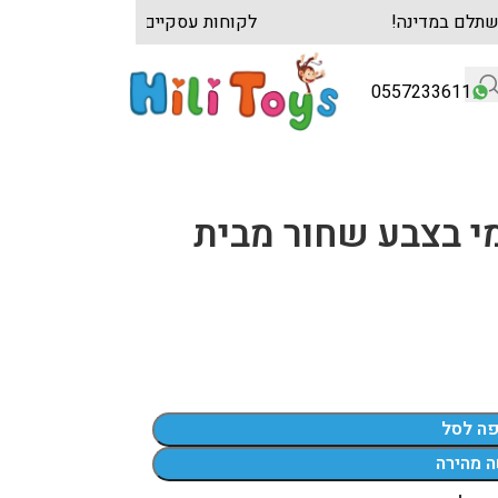
הגדול והמשתלם במדינה!
לקוחות עסקיים? צרו קש
0557233611
י בצבע שחור מבית
פה לסל
ה מהירה