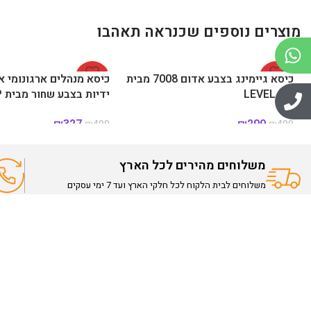
מוצרים נוספים שכנראה תאהבו
-40%
כיסא גיימינג בצבע אדום 7008 מבית
-34%
כיסא מנהלים ארגונומי א
LEVEL UP
ידיות בצבע שחור מבית LEVEL UP
₪
327
₪
299
₪
499
₪
499
משלוחים מהירים לכל הארץ
משלוחים לבית הלקוח לכל חלקי הארץ ועד 7 ימי עסקים
ניווט מהי
דף הבית
אודות
חברת Hili Toys מציעה מגוון רחב של מוצרים איכותיים