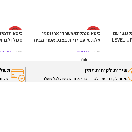
לגנטי עם
-33%
כיסא מנהלים/משרדי ארגונומי
-37%
כיסא תלמיד 
אלגנטי עם ידיות בצבע אפור מבית
סגול ולבן מבית UP
LEVEL UP
₪
189
₪
369
₪
299
₪
549
שירות לקוחות זמין
תשלו
שירות לקוחות זמין לשירותכם לאחר הרכישה לכל שאלה
תשלום מאוב
ר
קטגוריות ראשיות
דרכי התקשרות
שולחנות הוקי
055-7233611
שולחנות כדורגל