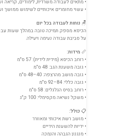
• מתאים לעבודה משרדית, לימודים, קריאה ושי
• עשוי מחומרים איכותיים לשימוש ממושך ועמ
🪑
נוחות לעבודה בכל יום
הכיסא מספק תמיכה טובה במהלך שעות עבוד
על סביבת עבודה נעימה ויעילה.
📏
מידות:
• רוחב הכיסא (מידית לידית): 57 ס"מ
• גובה משענת הגב: 48 ס"מ
• גובה מושב מהרצפה: 40–48 ס"מ
• גובה כללי: 84–92 ס"מ
• רוחב בסיס הגלגלים: 58 ס"מ
• משקל נשיאה מקסימלי: 100 ק"ג
📋
כולל:
• מושב רשת איכותי ומאוורר
• ידיות להשענת הידיים
• מנגנון הגבהה והנמכה