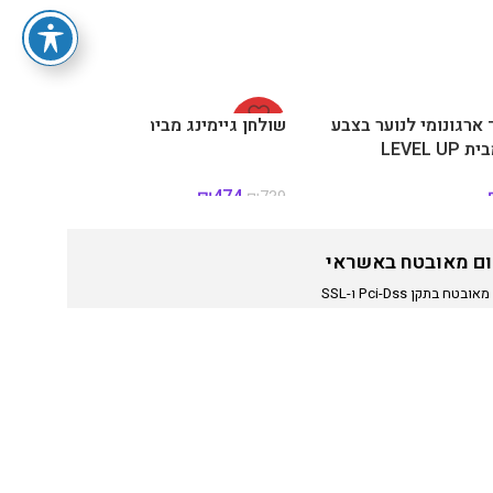
ארגונומי לנוער בצבע
-36%
שולחן גיימינג מבית LEVEL UP
LEVEL 
₪
474
₪
739
ם מאובטח באשראי
טח בתקן Pci-Dss ו-SSL