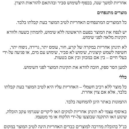
אחריות למשך שנה, בכפוף לשימוש סביר ובהתאם להוראות היצרן.
מוצרים מתנפחים
כל המוצרים המתנפחים האחריות לטיב המוצר בעת קבלתו בלבד.
יש לנפח את המוצר בפעם הראשונה ללא שימוש, להמתין כשעה ולוודא
תקינות מלאה לפני שימוש.
לא תינתן אחריות במקרה של קרע, חור, עומס יתר, גרירה, ניפוח יתר,
חשיפה לשמש קיצונית, שימוש לא סביר, שימוש עם מים, או פגיעה על-ידי
בעלי חיים – בין אם במכוון ובין אם בטעות.
למען הסר ספק, חובה לוודא את תקינות המוצר לפני השימוש.
כללי
כל מוצר ללא רכיב חשמלי – האחריות עליו היא לטיב המוצר בעת קבלתו
בלבד, אלא אם צוין אחרת.
התמונות באתר הינן להמחשה בלבד.
באיסוף עצמי לא תינתן אחריות לנזקים ו/או ליקויים שנגרמו עקב הובלה,
שינוע ו/או התקנה שבוצעו על-ידי הלקוח או מי מטעמו.
כנ"ל בהובלת מדרכה למוצרים כבדים האחריות הינה לטיב המוצר במקום