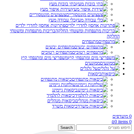
בתי בובות מעץ
שידות איפור מעץ
צעצועים מונטסוריים
כלי עבודה מעץ
פתרונות אחסון לחדרי ילדים
בריכות מתנפחות ומשטחי
החלקה
מתנפחים
מתנפחים יבשים
מתנפחים רטובים
משפריצי מים ומתנפחי קיץ
ממונעים
על גלגלים
כיסאות
כיסאות מתנפחים
שולחנות גיימינג
כיסאות גיימינג
כיסאות לתלמיד
כיסאות מנהלים
כיסאות משרד
0
מועדפים
₪
0
items
0
Search