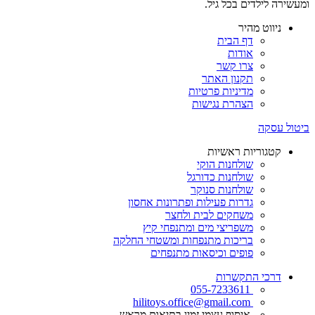
ומעשירה לילדים בכל גיל.
ניווט מהיר
דף הבית
אודות
צרו קשר
תקנון האתר
מדיניות פרטיות
הצהרת נגישות
ביטול עסקה
קטגוריות ראשיות
שולחנות הוקי
שולחנות כדורגל
שולחנות סנוקר
גדרות פעילות ופתרונות אחסון
משחקים לבית ולחצר
משפריצי מים ומתנפחי קיץ
בריכות מתנפחות ומשטחי החלקה
פופים וכיסאות מתנפחים
דרכי התקשרות
055-7233611
hilitoys.office@gmail.com
איסוף עצמי זמין בתיאום מראש