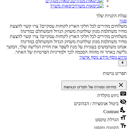
כיסאות מנהלים
כיסאות משרד
עגלת הקניות שלך
סגור
משלוחים מהירים לכל חלקי הארץ
לקוחות עסקיים? צרו קשר להצעת
מחיר משתלמת
מגוון שולחנות משחק הגדול והמשתלם במדינה!
משלוחים מהירים לכל חלקי הארץ
לקוחות עסקיים? צרו קשר להצעת
מחיר משתלמת
מגוון שולחנות משחק הגדול והמשתלם במדינה!
אנחנו משתמשים בעוגיות על מנת לשפר את חווית הגלישה שלך, המשך
גלישה באתר זה מהווה הסכמה לכך ולמדיניות הפרטיות של האתר.
מידע נוסף
מידע נוסף
אישור
תפריט נגישות
close
פתיחה וסגירה של תפריט הנגישות
keyboard
ניווט מקלדת
visibility_off
ביטול אנימציות / הבהובים
nights_stay
Contrast
format_size
הגדלת טקסט
text_fields
הקטנת טקסט