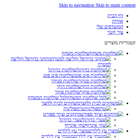
Skip to navigation
Skip to main content
דף הבית
אודות
המועדפים שלי
צור קשר
קטגוריות מוצרים
שולחנות משחק
מתקני כדורסל וקליעה
למטרה
שולחנות כדורגל
שולחנות פינג פונג
שולחנות סנוקר
שולחנות הוקי
שולחנות פוקר
לכל שולחנות המשחק
משחקים לבית ולחצר
טרמפולינות
מתקנים וציוד ספורט
שערי כדורגל
שקי איגרוף
מוצרי עץ לילדים
מטבחי עץ לילדים