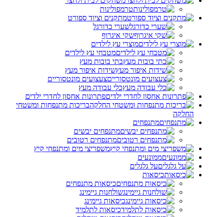
משחקים לבית ולחצר
טרמפולינות
מתקנים וציוד ספורט
שערי כדורגל
שקי איגרוף
מוצרי עץ לילדים
מטבחי עץ לילדים
בתי בובות מעץ
שידות איפור מעץ
צעצועים מונטסוריים
כלי עבודה מעץ
פתרונות אחסון לחדרי ילדים
בריכות מתנפחות ומשטחי
החלקה
מתנפחים
מתנפחים יבשים
מתנפחים רטובים
משפריצי מים ומתנפחי קיץ
ממונעים
על גלגלים
כיסאות
כיסאות מתנפחים
שולחנות גיימינג
כיסאות גיימינג
כיסאות לתלמיד