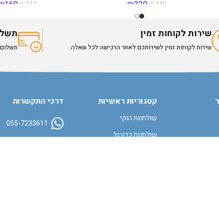
₪
169
₪
329
₪
219
₪
449
שירות לקוחות זמין
תשלו
שירות לקוחות זמין לשירותכם לאחר הרכישה לכל שאלה
תשלום מאוב
אזל מהמלא
ר
קטגוריות ראשיות
דרכי התקשרות
שולחנות הוקי
055-7233611
שולחנות כדורגל
office@gmail.com
שולחנות סנוקר
גדרות פעילות ופתרונות אחסון
איסוף עצמי זמין 
יות
משחקים לבית ולחצר
עקבו אחרינו:
ות
משפריצי מים ומתנפחי קיץ
בריכות מתנפחות ומשטחי החלקה