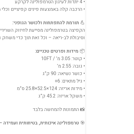
• 4 יתדות לעיגון הטרמפולינה לקרקע
• הרכבה קלה באמצעות פינים קפיציים וכלי מתיחה ייעודי של 
💪
תורמת להתפתחות ולכושר הגופני:
הקפיצה בטרמפולינה מסייעת לחיזוק השרירים
וסיבולת לב-ריאה – וכל זאת תוך כדי משחק ו
📦
מידות ופרטים טכניים:
• קוטר: 3.05 מ’ / 10FT
• גובה: 2.55 מ’
• כושר נשיאה: 90 ק”ג
• גיל מתאים: 6+
• מידות אריזה: 124×52.5×25.8 ס”מ
• משקל אריזה: 45.2 ק”ג
📸 התמונות להמחשה בלבד
🎯
טרמפולינה איכותית, בטיחותית ועמידה –