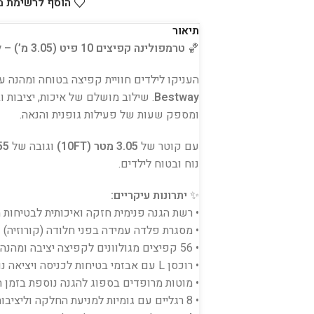
הוסף לרשימת 
תיאור
🏀
טרמפולינה קפיצים 10 פיט (3.05 מ’) – Bestway
העניקו לילדים חוויית קפיצה בטוחה ומהנה 
Bestway
. שילוב מושלם של איכות, יציבות 
ומספק שעות של פעילות גופנית והנאה.
עם קוטר של
3.05 מטר (10FT)
וגובה של
2.55
נוח ובטוח לילדים.
✨
יתרונות עיקריים:
• רשת הגנה פנימית חזקה ואיכותית לבטיחות 
• מסגרת פלדה עמידה בפני חלודה (קורוזיה)
• 56 קפיצים מגולוונים לקפיצה יציבה ומהנה
• רוכסן L עם אבזמי בטיחות לכניסה ויציאה נוחה
• מוטות מרופדים בספוג להגנה נוספת בזמן 
• 8 רגליים עם גומיות למניעת החלקה וליציבות מקסימלית