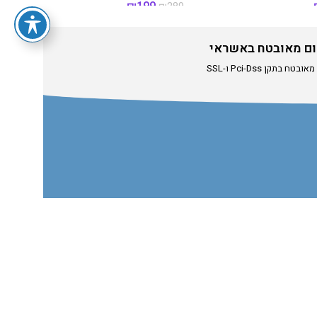
₪
199
₪
289
ם מאובטח באשראי
טח בתקן Pci-Dss ו-SSL
י
hilitoys.
בתיאום מראש