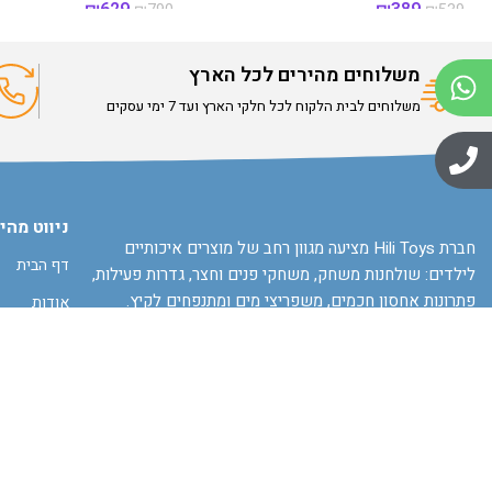
₪
629
₪
389
₪
790
₪
539
משלוחים מהירים לכל הארץ
משלוחים לבית הלקוח לכל חלקי הארץ ועד 7 ימי עסקים
ניווט מהי
חברת Hili Toys מציעה מגוון רחב של מוצרים איכותיים
דף הבית
לילדים: שולחנות משחק, משחקי פנים וחצר, גדרות פעילות,
פתרונות אחסון חכמים, משפריצי מים ומתנפחים לקיץ.
אודות
כל המוצרים נבחרים בקפידה כדי להעניק חוויית משחק בטוחה,
צרו קשר
מהנה ומעשירה לילדים בכל גיל.
תקנון האתר
מדיניות פרט
הצהרת נגיש
ביטול עסקה