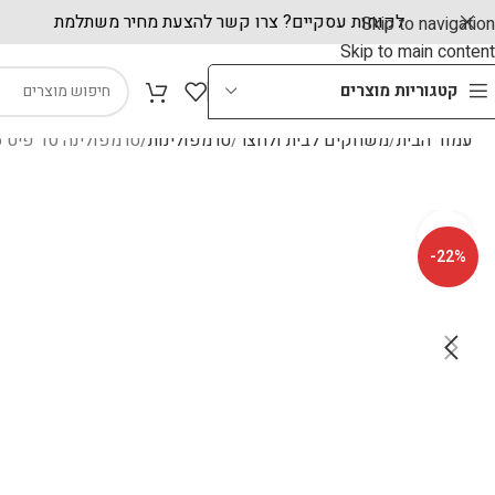
ה!
לקוחות עסקיים? צרו קשר להצעת מחיר משתלמ
Skip to navigation
Skip to main content
קטגוריות מוצרים
עמוד הבית
משחקים לבית ולחצר
טרמפולינות
טרמפולינה 10 פיט 3.05X2.55 סמ מבית Bestway
-22%