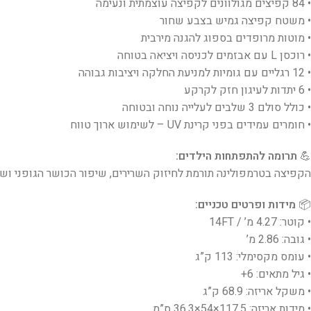
• 84 קפיצים מגולוונים לקפיצה עוצמתית ונעימה
• משטח קפיצה גמיש בצבע שחור
• מוטות מרופדים בספוג להגנה מירבית
• רוכסן L עם אבזמים לכניסה ויציאה בטוחה
• 12 רגליים עם גומיות למניעת החלקה ויציבות גבוהה
• 6 יתדות לעיגון חזק לקרקע
• כולל סולם 3 שלבים לעלייה נוחה ובטוחה
• חומרים עמידים בפני קרינת UV – לשימוש ארוך טווח
💪
תרומה להתפתחות הילדים:
הקפיצה בטרמפולינה תורמת לחיזוק השרירים, שיפור הכושר הגופני ושי
📦
מידות ופרטים טכניים:
• קוטר: 4.27 מ’ / 14FT
• גובה: 2.86 מ’
• עומס מקסימלי: 113 ק”ג
• גיל מתאים: 6+
• משקל אריזה: 68.9 ק”ג
• מידות אריזה: 117.5×54×36.3 ס”מ