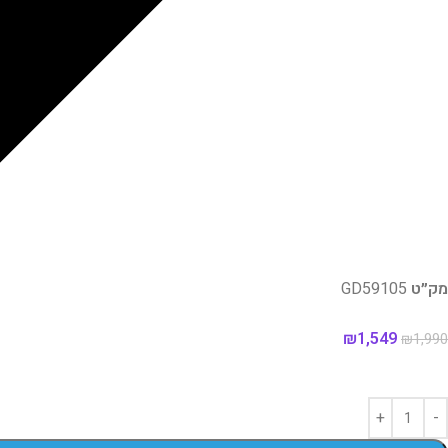
מק״ט
GD59105
₪
1,549
₪
1,990