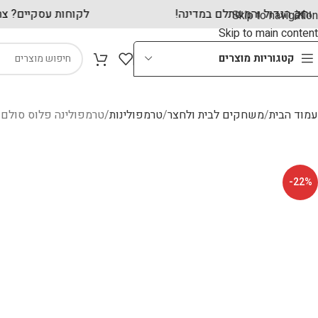
ון שולחנות משחק הגדול והמשתלם במדינה!
לקוחו
Skip to navigation
Skip to main content
קטגוריות מוצרים
עמוד הבית
משחקים לבית ולחצר
טרמפולינות
טרמפולינה פלוס סולם 14 פיט 4.27X2.86 סמ מבית estway
-22%