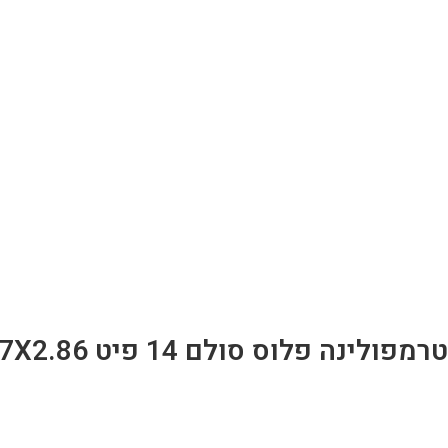
טרמפולינה פלוס סולם 14 פיט 4.27X2.86 סמ מבית Bestway