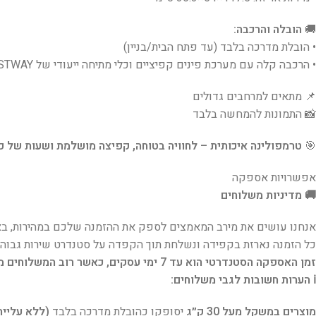
🚚
הובלה והרכבה:
• הובלת מדרכה בלבד (עד פתח הבית/בניין)
• הרכבה קלה עם מערכת פינים קפיציים וכלי מתיחה ייעודי של BESTWAY (כלול בערכה)
📌 מתאים למרחבים גדולים
📸 התמונות להמחשה בלבד
🎯
טרמפולינה איכותית – לחוויה בטוחה, קפיצה מושלמת ושעות של כי
אפשרויות אספקה
🚚 מדיניות משלוחים
אנחנו עושים את מירב המאמצים לספק את ההזמנה שלכם במהירות, באח
כל הזמנה נארזת בקפידה ונשלחת תוך הקפדה על סטנדרט שירות גבוה.
זמן האספקה הסטנדרטי הוא עד 7 ימי עסקים, כאשר רוב המשלוחים מגיעים עד 48 שעות מרגע יציאת ההזמנה
ℹ️ הערות חשובות לגבי משלוחים:
מוצרים במשקל מעל 30 ק״ג
יסופקו כהובלת מדרכה בלבד
(ללא עלייה