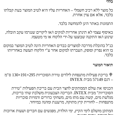
כללי
כל מוצר ללא רכיב חשמלי – האחריות עליו היא לטיב המוצר בעת קבלתו
בלבד, אלא אם צוין אחרת.
התמונות באתר הינן להמחשה בלבד.
באיסוף עצמי לא תינתן אחריות לנזקים ו/או ליקויים שנגרמו עקב הובלה,
שינוע ו/או התקנה שבוצעו על-ידי הלקוח או מי מטעמו.
כנ"ל בהובלת מדרכה למוצרים כבדים האחריות הינה לטיב המוצר במקום
בו הוא נפרק וסופק, העברתו למקום אחר ע"י הלקוח תעשה באחריותו
בלבד.
תיאור המוצר
🍭 בריכת פעילות מתנפחת לילדים טירת הסוכריות 295×191×130 ס"מ
– דגם 57149 מבית INTEX
הכניסו את עולם הממתקים לחצר הבית עם בריכת הפעילות "טירת
הסוכריות" מבית INTEX. הבריכה הצבעונית משלבת שתי בריכות,
מגלשת מים, קשת עם מתז מים, משחקי כדורים ודמויות סוכריות
מתנפחות – לחוויית קיץ מתוקה, מרעננת ומהנה במיוחד.
המתקן מושלם לימי הקיץ, ימי הולדת, מפגשים עם חברים ושעות ארוכות