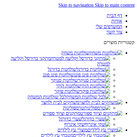
Skip to navigation
Skip to main content
דף הבית
אודות
המועדפים שלי
צור קשר
קטגוריות מוצרים
שולחנות משחק
מתקני כדורסל וקליעה
למטרה
שולחנות כדורגל
שולחנות פינג פונג
שולחנות סנוקר
שולחנות הוקי
שולחנות פוקר
לכל שולחנות המשחק
משחקים לבית ולחצר
טרמפולינות
מתקנים וציוד ספורט
שערי כדורגל
שקי איגרוף
מוצרי עץ לילדים
מטבחי עץ לילדים