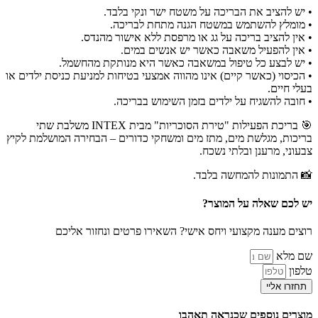
• יש להציב את הבריכה על משטח ישר ונקי בלבד.
• מומלץ להשתמש במשטח הגנה מתחת לבריכה.
• אין להציב בריכה על גג או מרפסת ללא אישור מהנדס.
• אין להפעיל משאבה כאשר יש אנשים במים.
• יש לבצע כל טיפול במשאבה כאשר היא מנותקת מהחשמל.
• הכיסוי (כאשר קיים) אינו מהווה אמצעי בטיחות למניעת כניסת ילדים או
בעלי חיים.
• חובה להשגיח על ילדים בזמן השימוש בבריכה.
🎯 בריכת הפעילות "טירת הסוכריות" מבית INTEX משלבת שתי
בריכות, מגלשת מים, מתז מים ומשחקי כדורים – הבחירה המושלמת לקיץ
צבעוני, מרענן ובלתי נשכח.
📸 התמונות להמחשה בלבד.
יש לכם שאלה על המוצר?
רוצים מענה מקצועי ויחס אישי? השאירו פרטים ונחזור אליכם
שם מלא
טלפון
תחזרו אליי
מוצרים נוספים שכנראה תאהבו