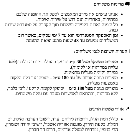
🚚 מדיניות משלוחים
אנחנו עושים את מירב המאמצים לספק את ההזמנה שלכם
במהירות, באחריות ועם דגש על שירות ואיכות.
כל הזמנה נארזת בקפידה ונשלחת תוך הקפדה על סטנדרט שירות
גבוה.
זמן האספקה הסטנדרטי הוא עד 7 ימי עסקים, כאשר רוב
המשלוחים מגיעים עד 48 שעות מרגע יציאת ההזמנה
ℹ️ הערות חשובות לגבי משלוחים:
מוצרים במשקל מעל 30 ק״ג
יסופקו כהובלת מדרכה בלבד
(ללא
עלייה במדרגות או לקומות).
במידה וקיימת מעלית מתאימה:
מוצרים בגובה אריזה של
עד 180 ס״מ
– יסופקו עד דלת הלקוח
באמצעות מעלית.
מוצרים בגובה
מעל 180 ס״מ
– יסופקו לקומת קרקע / לובי בלבד,
ללא מדרגות, ובהתאם לאפשרות מעבר עם עגלת משטחים.
📍 אזורי משלוח חריגים
כולל: רמת הגולן, דרומית לירוחם, ערד, יישובי הערבה ואילת, ים
המלח, בקעת הירדן, מועצה אזורית אשכול, יישובי יהודה ושומרון,
הרי בנימין, מזרחית למעלה אדומים, דרום הר חברון.