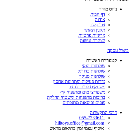
ניווט מהיר
דף הבית
אודות
צרו קשר
תקנון האתר
מדיניות פרטיות
הצהרת נגישות
ביטול עסקה
קטגוריות ראשיות
שולחנות הוקי
שולחנות כדורגל
שולחנות סנוקר
גדרות פעילות ופתרונות אחסון
משחקים לבית ולחצר
משפריצי מים ומתנפחי קיץ
בריכות מתנפחות ומשטחי החלקה
פופים וכיסאות מתנפחים
דרכי התקשרות
055-7233611
hilitoys.office@gmail.com
איסוף עצמי זמין בתיאום מראש