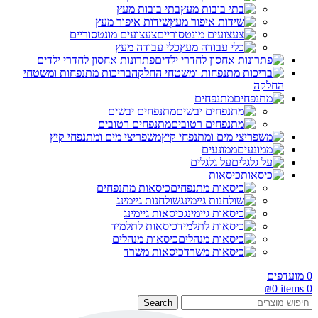
בתי בובות מעץ
שידות איפור מעץ
צעצועים מונטסוריים
כלי עבודה מעץ
פתרונות אחסון לחדרי ילדים
בריכות מתנפחות ומשטחי
החלקה
מתנפחים
מתנפחים יבשים
מתנפחים רטובים
משפריצי מים ומתנפחי קיץ
ממונעים
על גלגלים
כיסאות
כיסאות מתנפחים
שולחנות גיימינג
כיסאות גיימינג
כיסאות לתלמיד
כיסאות מנהלים
כיסאות משרד
0
מועדפים
₪
0
items
0
Search