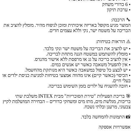
• 6 כדורי משחק
• ערכת תיקון
🔧 הרכבה:
המוצר מגיע מקופל באריזה איכותית ומוכן לניפוח מהיר. מומלץ להציב את
הבריכה על משטח ישר, נקי וללא עצמים חדים.
⚠️ הוראות בטיחות:
• יש להציב את הבריכה על משטח ישר ונקי בלבד.
• מומלץ להשתמש במשטח הגנה מתחת לבריכה.
• אין להציב בריכה על גג או מרפסת ללא אישור מהנדס.
• אין להפעיל משאבה כאשר יש אנשים במים.
• יש לבצע כל טיפול במשאבה כאשר היא מנותקת מהחשמל.
• הכיסוי (כאשר קיים) אינו מהווה אמצעי בטיחות למניעת כניסת ילדים או
בעלי חיים.
• חובה להשגיח על ילדים בזמן השימוש בבריכה.
🎯 בריכת הפעילות "טירת הסוכריות" מבית INTEX משלבת שתי
בריכות, מגלשת מים, מתז מים ומשחקי כדורים – הבחירה המושלמת לקיץ
צבעוני, מרענן ובלתי נשכח.
📸 התמונות להמחשה בלבד.
אפשרויות אספקה