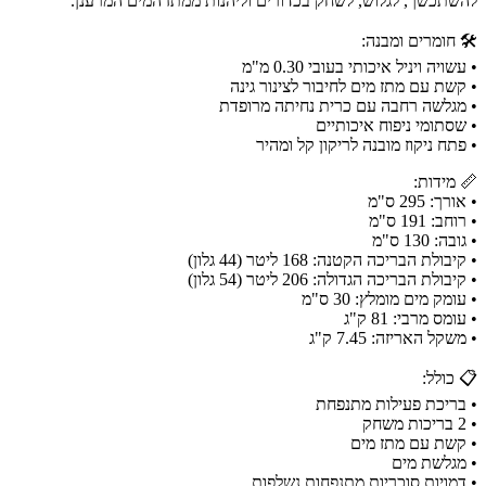
להשתכשך, לגלוש, לשחק בכדורים וליהנות ממתז המים המרענן.
🛠️ חומרים ומבנה:
• עשויה ויניל איכותי בעובי 0.30 מ"מ
• קשת עם מתז מים לחיבור לצינור גינה
• מגלשה רחבה עם כרית נחיתה מרופדת
• שסתומי ניפוח איכותיים
• פתח ניקוז מובנה לריקון קל ומהיר
📏 מידות:
• אורך: 295 ס"מ
• רוחב: 191 ס"מ
• גובה: 130 ס"מ
• קיבולת הבריכה הקטנה: 168 ליטר (44 גלון)
• קיבולת הבריכה הגדולה: 206 ליטר (54 גלון)
• עומק מים מומלץ: 30 ס"מ
• עומס מרבי: 81 ק"ג
• משקל האריזה: 7.45 ק"ג
📋 כולל:
• בריכת פעילות מתנפחת
• 2 בריכות משחק
• קשת עם מתז מים
• מגלשת מים
• דמויות סוכריות מתנפחות נשלפות