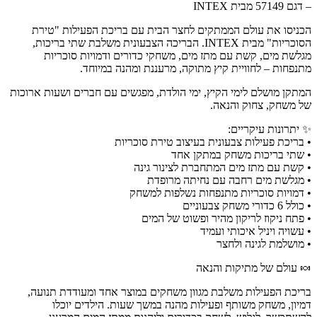
– דגם 57149 מבית INTEX
הכניסו את עולם הממתקים לחצר הבית עם בריכת הפעילות "טירת
הסוכריות" מבית INTEX. הבריכה הצבעונית משלבת שתי בריכות,
מגלשת מים, קשת עם מתז מים, משחקי כדורים ודמויות סוכריות
מתנפחות – לחוויית קיץ מתוקה, מרעננת ומהנה במיוחד.
המתקן מושלם לימי הקיץ, ימי הולדת, מפגשים עם חברים ושעות ארוכות
של משחק, צחוק והנאה.
✨ יתרונות עיקריים:
• בריכת פעילות צבעונית בעיצוב טירת סוכריות
• שתי בריכות משחק במתקן אחד
• קשת עם מתז מים המתחברת לצינור גינה
• מגלשת מים רחבה עם נחיתה מרופדת
• דמויות סוכריות מתנפחות נשלפות למשחק
• כולל 6 כדורי משחק צבעוניים
• פתח ניקוז לריקון מהיר ופשוט של המים
• עשויה ויניל איכותי ועמיד
• מושלמת לגינה ולחצר
🍬 עולם של מתיקות והנאה
בריכת הפעילות משלבת מגוון משחקים במוצר אחד ומעודדת תנועה,
דמיון, משחק משותף ופעילות מהנה במשך שעות. הילדים יוכלו