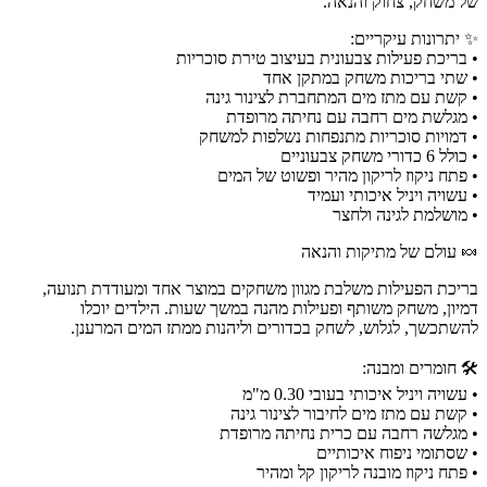
של משחק, צחוק והנאה.
✨ יתרונות עיקריים:
• בריכת פעילות צבעונית בעיצוב טירת סוכריות
• שתי בריכות משחק במתקן אחד
• קשת עם מתז מים המתחברת לצינור גינה
• מגלשת מים רחבה עם נחיתה מרופדת
• דמויות סוכריות מתנפחות נשלפות למשחק
• כולל 6 כדורי משחק צבעוניים
• פתח ניקוז לריקון מהיר ופשוט של המים
• עשויה ויניל איכותי ועמיד
• מושלמת לגינה ולחצר
🍬 עולם של מתיקות והנאה
בריכת הפעילות משלבת מגוון משחקים במוצר אחד ומעודדת תנועה,
דמיון, משחק משותף ופעילות מהנה במשך שעות. הילדים יוכלו
להשתכשך, לגלוש, לשחק בכדורים וליהנות ממתז המים המרענן.
🛠️ חומרים ומבנה:
• עשויה ויניל איכותי בעובי 0.30 מ"מ
• קשת עם מתז מים לחיבור לצינור גינה
• מגלשה רחבה עם כרית נחיתה מרופדת
• שסתומי ניפוח איכותיים
• פתח ניקוז מובנה לריקון קל ומהיר