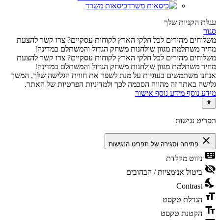
כיסאות משרד
עגלת הקניות שלך
סגור
משלוחים מהירים לכל חלקי הארץ
לקוחות עסקיים? צרו קשר להצעת
מחיר משתלמת
מגוון שולחנות משחק הגדול והמשתלם במדינה!
משלוחים מהירים לכל חלקי הארץ
לקוחות עסקיים? צרו קשר להצעת
מחיר משתלמת
מגוון שולחנות משחק הגדול והמשתלם במדינה!
אנחנו משתמשים בעוגיות על מנת לשפר את חווית הגלישה שלך, המשך
גלישה באתר זה מהווה הסכמה לכך ולמדיניות הפרטיות של האתר.
מידע נוסף
מידע נוסף
אישור
תפריט נגישות
close
פתיחה וסגירה של תפריט הנגישות
keyboard
ניווט מקלדת
visibility_off
ביטול אנימציות / הבהובים
nights_stay
Contrast
format_size
הגדלת טקסט
text_fields
הקטנת טקסט