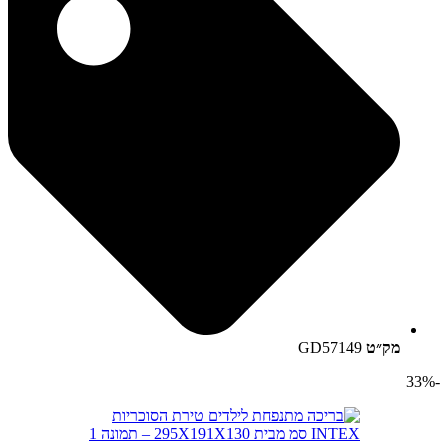
מק״ט
GD57149
-33%