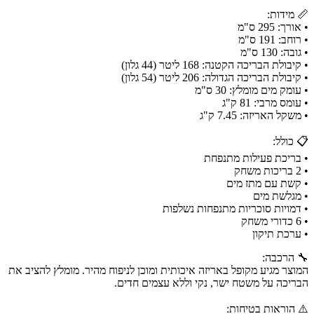
📏 מידות:
• אורך: 295 ס"מ
• רוחב: 191 ס"מ
• גובה: 130 ס"מ
• קיבולת הבריכה הקטנה: 168 ליטר (44 גלון)
• קיבולת הבריכה הגדולה: 206 ליטר (54 גלון)
• עומק מים מומלץ: 30 ס"מ
• עומס מרבי: 81 ק"ג
• משקל האריזה: 7.45 ק"ג
📋 כולל:
• בריכת פעילות מתנפחת
• 2 בריכות משחק
• קשת עם מתז מים
• מגלשת מים
• דמויות סוכריות מתנפחות נשלפות
• 6 כדורי משחק
• ערכת תיקון
🔧 הרכבה:
המוצר מגיע מקופל באריזה איכותית ומוכן לניפוח מהיר. מומלץ להציב את
הבריכה על משטח ישר, נקי וללא עצמים חדים.
⚠️ הוראות בטיחות: