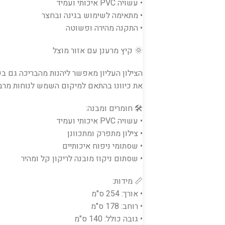
• עשויה PVC איכותי ועמיד
• מתאימה לשימוש בגינה ובחצר
• התקנה מהירה ופשוטה
🌞 קיץ מרענן עם אזור מוצל
הצילון העליון מאפשר ליהנות מהבריכה גם בש
את כיוונו בהתאם למיקום השמש לנוחות מרבי
🛠️ חומרים ומבנה:
• עשויה PVC איכותי ועמיד
• צילון מתפרק ומתכוונן
• שסתומי ניפוח איכותיים
• שסתום ניקוז מובנה לריקון קל ומהיר
📏 מידות:
• אורך: 254 ס"מ
• רוחב: 178 ס"מ
• גובה כולל: 140 ס"מ