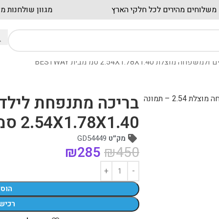
משלוחים מהירים לכל חלקי הארץ
מגוון 
ת 2.54X1.78X1.40 סמ מבית BESTWAY
בריכה מתנפחת לילד
2.54X1.78X1.40 סמ מבית BESTWAY
מק״ט
GD54449
₪
285
₪
450
הוס
רכיש