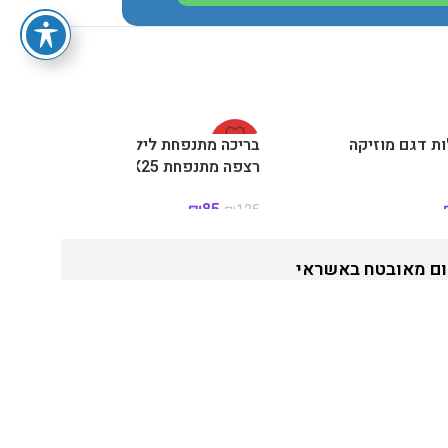
ת דגם מוזיקה
-32%
בריכה מתנפחת לילדים מלבנית כולל
רצפה מתנפחת 166X100X25 סמ
מבית INTEX
₪
85
₪
125
ם מאובטח באשראי
טח בתקן Pci-Dss ו-SSL