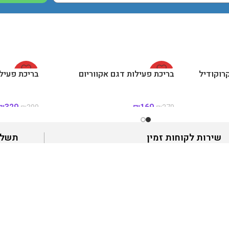
📸 התמונות להמחשה בלבד.
רוקודיל
-39%
בריכת פעילות דגם אקווריום
-18%
בריכת פעילו
₪
329
₪
169
₪
399
₪
279
שירות לקוחות זמין
תשלו
שירות לקוחות זמין לשירותכם לאחר הרכישה לכל שאלה
תשלום מאוב
ר
קטגוריות ראשיות
דרכי התקשרות
שולחנות הוקי