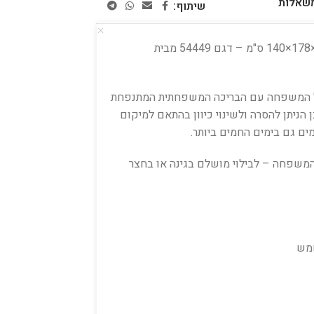
משאלות
שיתוף:
🏖️ בריכה מתנפחת משפחתית עם צילון 254×178×140 ס"מ – דגם 54449 מבית
לכל המשפחה עם הבריכה המשפחתית המתנפחת
ן מתכוונן הניתן להסרה ולשינוי כיוון בהתאם למיקום
ם גם בימים החמים ביותר.
 המשפחה – לבילוי מושלם בגינה או בחצר
שמש