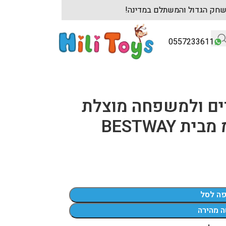
שולחנות משחק הגדול והמשתלם במדינה!
לקוחות עס
0557233611
ים ולמשפחה מוצלת
פה לסל
ה מהירה