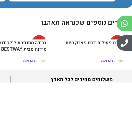
מוצרים נוספים שכנראה תאהבו
-57%
בריכת פעילות דגם פארק חיות
-62%
בריכה מתנפחת לילדים ק
מידות מבית BESTWAY
₪
169
₪
169
₪
450
₪
389
משלוחים מהירים לכל הארץ
משלוחים לבית הלקוח לכל חלקי הארץ ועד 7 ימי עסקים
ניווט מהי
חברת Hili Toys מציעה מגוון רחב של מוצרים איכותיים
דף הבית