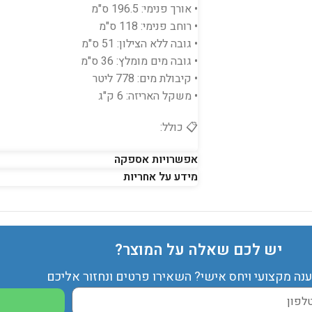
• אורך פנימי: 196.5 ס"מ
• רוחב פנימי: 118 ס"מ
• גובה ללא הצילון: 51 ס"מ
• גובה מים מומלץ: 36 ס"מ
• קיבולת מים: 778 ליטר
• משקל האריזה: 6 ק"ג
📋 כולל:
• בריכה מתנפחת
אפשרויות אספקה
• צילון מתכוונן
מידע על אחריות
• ערכת תיקון
🔧 הרכבה:
המוצר מגיע מקופל באריזה איכותית ומוכן לני
או לשינוי כיוון בהתאם לצורך.
יש לכם שאלה על המוצר?
ענה מקצועי ויחס אישי? השאירו פרטים ונחזור אליכם
הצללה נוחה ואיכות גבוהה – הבחירה המושל