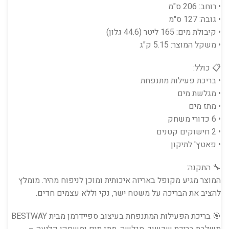
• רוחב: 206 ס"מ
• גובה: 127 ס"מ
• קיבולת מים: 165 ליטר (44.6 גלון)
• משקל המוצר: 5.15 ק"ג
📋 כולל:
• בריכת פעילות מתנפחת
• מגלשת מים
• מתז מים
• 6 כדורי משחק
• 2 חישוקים קטנים
• פאטץ' לתיקון
🔧 התקנה:
המוצר מגיע מקופל באריזה איכותית ומוכן לניפוח מהיר. מומלץ
להציב את הבריכה על משטח ישר, נקי וללא עצמים חדים.
🎯 בריכת הפעילות המתנפחת בעיצוב ספיידרמן מבית BESTWAY
משלבת בריכת שכשוך, מגלשה, מתז מים ומשחקי קליעה –