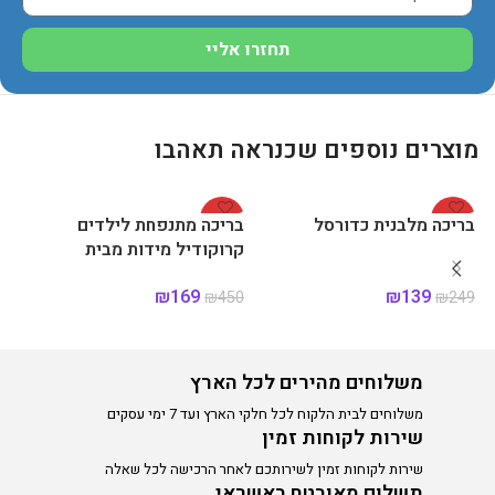
תחזרו אליי
מוצרים נוספים שכנראה תאהבו
%
-62%
-44%
בריכה מלבנית כדורסל
בריכה מתנפחת לילדים
בר
קרוקודיל מידות מבית
BESTWAY
₪
169
₪
139
79
₪
450
₪
249
הוספה לסל
הוספה לסל
משלוחים מהירים לכל הארץ
משלוחים לבית הלקוח לכל חלקי הארץ ועד 7 ימי עסקים
שירות לקוחות זמין
שירות לקוחות זמין לשירותכם לאחר הרכישה לכל שאלה
תשלום מאובטח באשראי