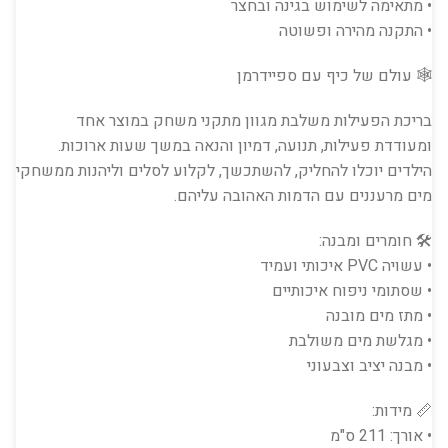
• מתאימה לשימוש בגינה ובחצר
• התקנה מהירה ופשוטה
🕸️ עולם של כיף עם ספיידרמן
בריכת הפעילות משלבת מגוון מתקני משחק במוצר אחד
ומעודדת פעילות, תנועה, דמיון והנאה במשך שעות ארוכות.
הילדים יוכלו להחליק, להשתכשך, לקלוע לסלים וליהנות ממשחקי
מים מרעננים עם הדמות האהובה עליהם.
🛠️ חומרים ומבנה:
• עשויה PVC איכותי ועמיד
• שסתומי ניפוח איכותיים
• מתז מים מובנה
• מגלשת מים משולבת
• מבנה יציב וצבעוני
📏 מידות:
• אורך: 211 ס"מ