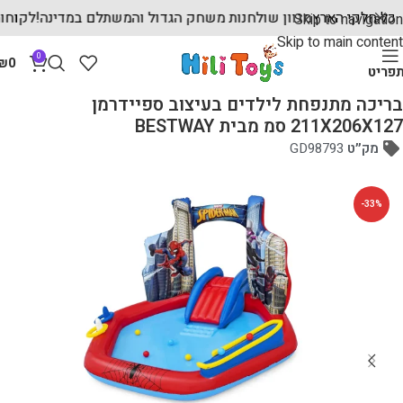
ים לכל חלקי הארץ
מגוון שולחנות משחק הגדול והמשתלם במדינה!
לק
Skip to navigation
Skip to main content
0
₪
0
פריט
עמוד הבית
בריכות מתנפחות ומשטחי החלקה
בריכה מתנפחת לילדים בעיצוב ספיידרמן
211X206X127 סמ מבית BESTWAY
מק״ט
GD98793
-33%