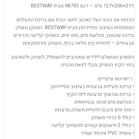
211×206×127 ס"מ – דגם 98793 מבית BESTWAY
הכניסו את גיבור העל האהוב לחצר הבית עם בריכת הפעילות
המתנפחת בעיצוב ספיידרמן מבית BESTWAY. המתקן משלב
בריכת שכשוך, מגלשת מים, מתז מים, משחקי קליעה וכדורים
צבעוניים – לחוויית קיץ מלאה בכיף, משחק והרפתקאות.
הפתרון המושלם לילדים שאוהבים להשתולל, לשחק ולהתרענן
בימי הקיץ החמים, מבלי לצאת מהבית.
✨ יתרונות עיקריים:
• בריכת פעילות צבעונית בעיצוב ספיידרמן
• בריכת שכשוך מרעננת לימי הקיץ
• מגלשת מים מהנה ובטיחותית
• מתז מים מובנה לחוויית משחק מרעננת
• כולל 6 כדורי משחק
• כולל 2 חישוקים קטנים למשחקי קליעה
• עשויה PVC איכותי ועמיד