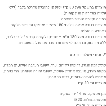
מוצרים במשקל מעל 30 ק״ג
יסופקו כהובלת מדרכה בלבד
(ללא
עלייה במדרגות או לקומות).
במידה וקיימת מעלית מתאימה:
מוצרים בגובה אריזה של
עד 180 ס״מ
– יסופקו עד דלת הלקוח
באמצעות מעלית.
מוצרים בגובה
מעל 180 ס״מ
– יסופקו לקומת קרקע / לובי בלבד,
ללא מדרגות, ובהתאם לאפשרות מעבר עם עגלת משטחים.
📍 אזורי משלוח חריגים
כולל: רמת הגולן, דרומית לירוחם, ערד, יישובי הערבה ואילת, ים המלח,
בקעת הירדן, מועצה אזורית אשכול, יישובי יהודה ושומרון, הרי בנימין,
מזרחית למעלה אדומים, דרום הר חברון.
מוצרים עד 20 ק״ג
זמן אספקה: עד 14 ימי עסקים
תוספת משלוח: 30 ₪
מוצרים מעל 20 ק״ג