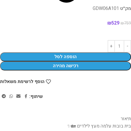
מק״ט
GDW06A101
₪
529
₪
759
הוספה לסל
רכישה מהירה
הוסף לרשימת משאלות
שיתוף:
תיאור
בית בובות עלמה מעץ לילדים 🏡✨