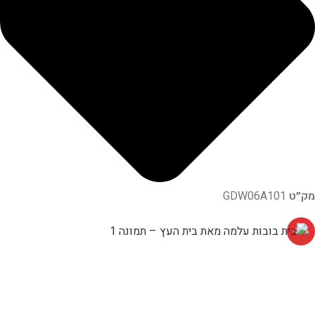
מק״ט
GDW06A101
-30%