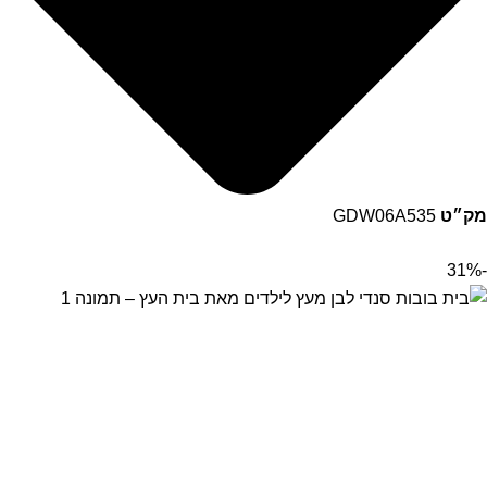
מק״ט
GDW06A535
-31%