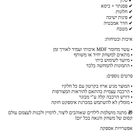
✔ סלון
✔ פסנתר + כיסא
✔ חלונות
✔ פינות ישיבה
✔ חדר אמבטיה
✔ מטבח
איכות ובטיחות:
• עשוי מחומר MDF איכותי ועמיד לאורך זמן
• מתאים למשחק יחיד או משותף
• מיועד לשימוש ביתי
• התמונות להמחשה בלבד
פרטים נוספים:
• המוצר מגיע ארוז בקרטון עם כל חלקיו
• הרכבה עצמית בהתאם להוראות המצורפות
• דורש הרכבה קלה ע"י מבוגר
• מומלץ לא להשתמש במברגת אימפקט חזקה
🎁 מתנה מושלמת לילדים שאוהבים ליצור, לדמיין ולבנות לעצמם עולם
קסום של משחק והנאה בכל יום!
אפשרויות אספקה