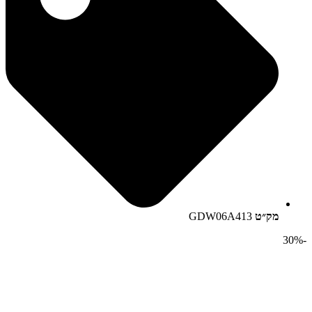
מק״ט
GDW06A413
-30%