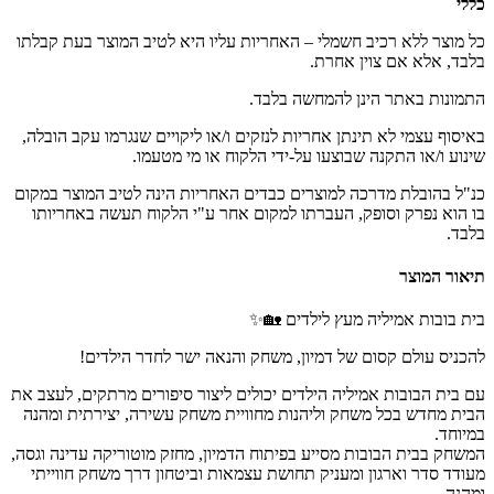
כללי
כל מוצר ללא רכיב חשמלי – האחריות עליו היא לטיב המוצר בעת קבלתו
בלבד, אלא אם צוין אחרת.
התמונות באתר הינן להמחשה בלבד.
באיסוף עצמי לא תינתן אחריות לנזקים ו/או ליקויים שנגרמו עקב הובלה,
שינוע ו/או התקנה שבוצעו על-ידי הלקוח או מי מטעמו.
כנ"ל בהובלת מדרכה למוצרים כבדים האחריות הינה לטיב המוצר במקום
בו הוא נפרק וסופק, העברתו למקום אחר ע"י הלקוח תעשה באחריותו
בלבד.
תיאור המוצר
בית בובות אמיליה מעץ לילדים 🏡✨
להכניס עולם קסום של דמיון, משחק והנאה ישר לחדר הילדים!
עם בית הבובות אמיליה הילדים יכולים ליצור סיפורים מרתקים, לעצב את
הבית מחדש בכל משחק וליהנות מחוויית משחק עשירה, יצירתית ומהנה
במיוחד.
המשחק בבית הבובות מסייע בפיתוח הדמיון, מחזק מוטוריקה עדינה וגסה,
מעודד סדר וארגון ומעניק תחושת עצמאות וביטחון דרך משחק חווייתי
ומהנה.