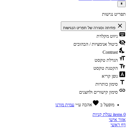
תפריט נגישות
close
פתיחה וסגירה של תפריט הנגישות
keyboard
ניווט מקלדת
visibility_off
ביטול אנימציות / הבהובים
nights_stay
Contrast
format_size
הגדלת טקסט
text_fields
הקטנת טקסט
font_download
גופן קריא
title
סימון כותרות
link
סימון קישורים ולחצנים
favorite
מופעל ב
אהבה
ע״י
עמית מורנו
0
items
עגלת קניות
אזור אישי
דף ראשי