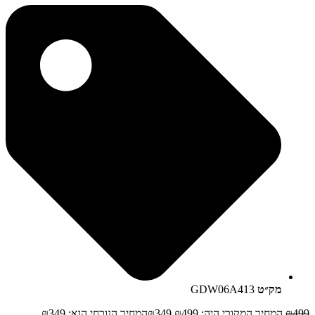
מק״ט
GDW06A413
499
₪
המחיר המקורי היה: ₪499.
349
₪
המחיר הנוכחי הוא: ₪349.