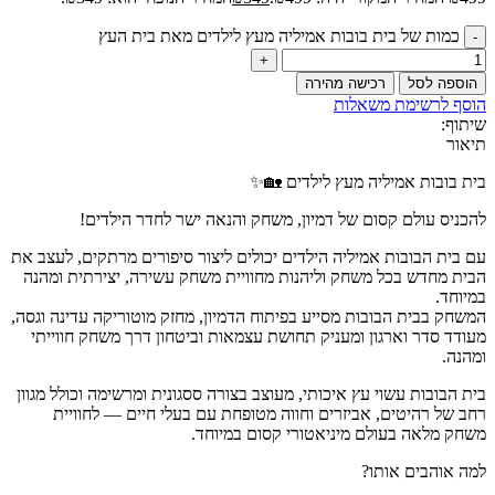
כמות של בית בובות אמיליה מעץ לילדים מאת בית העץ
הוספה לסל
רכישה מהירה
הוסף לרשימת משאלות
שיתוף:
תיאור
בית בובות אמיליה מעץ לילדים 🏡✨
להכניס עולם קסום של דמיון, משחק והנאה ישר לחדר הילדים!
עם בית הבובות אמיליה הילדים יכולים ליצור סיפורים מרתקים, לעצב את
הבית מחדש בכל משחק וליהנות מחוויית משחק עשירה, יצירתית ומהנה
במיוחד.
המשחק בבית הבובות מסייע בפיתוח הדמיון, מחזק מוטוריקה עדינה וגסה,
מעודד סדר וארגון ומעניק תחושת עצמאות וביטחון דרך משחק חווייתי
ומהנה.
בית הבובות עשוי עץ איכותי, מעוצב בצורה ססגונית ומרשימה וכולל מגוון
רחב של רהיטים, אביזרים וחווה מטופחת עם בעלי חיים — לחוויית
משחק מלאה בעולם מיניאטורי קסום במיוחד.
למה אוהבים אותו?