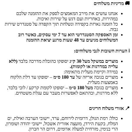
🚚 מדיניות משלוחים
אנחנו עושים את מירב המאמצים לספק את ההזמנה שלכם
במהירות, באחריות ועם דגש על שירות ואיכות.
כל הזמנה נארזת בקפידה ונשלחת תוך הקפדה על סטנדרט שירות
גבוה.
זמן האספקה הסטנדרטי הוא עד 7 ימי עסקים, כאשר רוב
המשלוחים מגיעים עד 48 שעות מרגע יציאת ההזמנה
ℹ️ הערות חשובות לגבי משלוחים:
מוצרים במשקל מעל 30 ק״ג
יסופקו כהובלת מדרכה בלבד
(ללא
עלייה במדרגות או לקומות).
במידה וקיימת מעלית מתאימה:
מוצרים בגובה אריזה של
עד 180 ס״מ
– יסופקו עד דלת הלקוח
באמצעות מעלית.
מוצרים בגובה
מעל 180 ס״מ
– יסופקו לקומת קרקע / לובי בלבד,
ללא מדרגות, ובהתאם לאפשרות מעבר עם עגלת משטחים.
📍 אזורי משלוח חריגים
כולל: רמת הגולן, דרומית לירוחם, ערד, יישובי הערבה ואילת, ים
המלח, בקעת הירדן, מועצה אזורית אשכול, יישובי יהודה ושומרון,
הרי בנימין, מזרחית למעלה אדומים, דרום הר חברון.