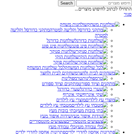
Search
התחילו לכתוב לחיפוש מוצרים...
סגור
שולחנות משחק
מתקני כדורסל וקליעה
למטרה
שולחנות כדורגל
שולחנות פינג פונג
שולחנות סנוקר
שולחנות הוקי
שולחנות פוקר
לכל שולחנות המשחק
משחקים לבית ולחצר
טרמפולינות
מתקנים וציוד ספורט
שערי כדורגל
שקי איגרוף
מוצרי עץ לילדים
מטבחי עץ לילדים
בתי בובות מעץ
שידות איפור מעץ
צעצועים מונטסוריים
כלי עבודה מעץ
פתרונות אחסון לחדרי ילדים