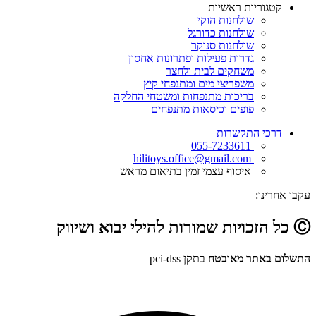
קטגוריות ראשיות
שולחנות הוקי
שולחנות כדורגל
שולחנות סנוקר
גדרות פעילות ופתרונות אחסון
משחקים לבית ולחצר
משפריצי מים ומתנפחי קיץ
בריכות מתנפחות ומשטחי החלקה
פופים וכיסאות מתנפחים
דרכי התקשרות
055-7233611
hilitoys.office@gmail.com
איסוף עצמי זמין בתיאום מראש
עקבו אחרינו:
Ⓒ כל הזכויות שמורות להילי יבוא ושיווק
התשלום באתר מאובטח
בתקן pci-dss