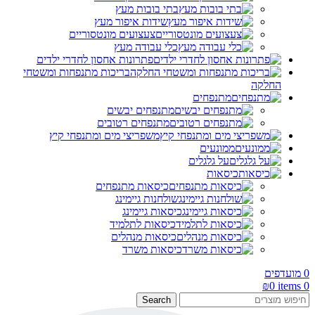
בתי בובות מעץ
שידות איפור מעץ
צעצועים מונטסוריים
כלי עבודה מעץ
פתרונות אחסון לחדרי ילדים
בריכות מתנפחות ומשטחי
החלקה
מתנפחים
מתנפחים יבשים
מתנפחים רטובים
משפריצי מים ומתנפחי קיץ
ממונעים
על גלגלים
כיסאות
כיסאות מתנפחים
שולחנות גיימינג
כיסאות גיימינג
כיסאות לתלמיד
כיסאות מנהלים
כיסאות משרד
0
מועדפים
₪
0
items
0
Search