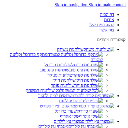
Skip to navigation
Skip to main content
דף הבית
אודות
המועדפים שלי
צור קשר
קטגוריות מוצרים
שולחנות משחק
מתקני כדורסל וקליעה
למטרה
שולחנות כדורגל
שולחנות פינג פונג
שולחנות סנוקר
שולחנות הוקי
שולחנות פוקר
לכל שולחנות המשחק
משחקים לבית ולחצר
טרמפולינות
מתקנים וציוד ספורט
שערי כדורגל
שקי איגרוף
מוצרי עץ לילדים
מטבחי עץ לילדים