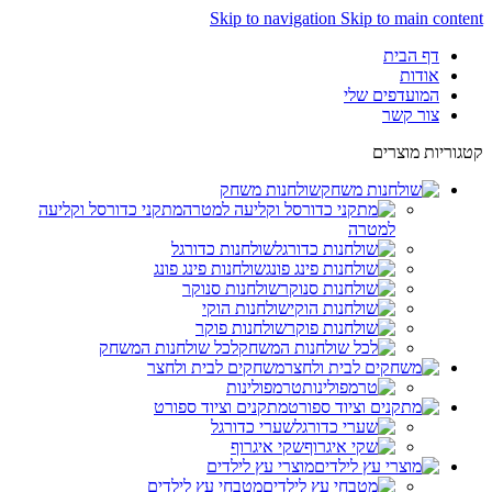
Skip to navigation
Skip to main content
דף הבית
אודות
המועדפים שלי
צור קשר
קטגוריות מוצרים
שולחנות משחק
מתקני כדורסל וקליעה
למטרה
שולחנות כדורגל
שולחנות פינג פונג
שולחנות סנוקר
שולחנות הוקי
שולחנות פוקר
לכל שולחנות המשחק
משחקים לבית ולחצר
טרמפולינות
מתקנים וציוד ספורט
שערי כדורגל
שקי איגרוף
מוצרי עץ לילדים
מטבחי עץ לילדים