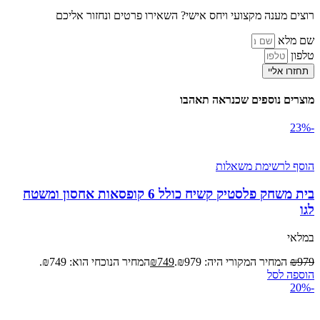
רוצים מענה מקצועי ויחס אישי? השאירו פרטים ונחזור אליכם
שם מלא
טלפון
תחזרו אליי
מוצרים נוספים שכנראה תאהבו
-23%
הוסף לרשימת משאלות
בית משחק פלסטיק קשיח כולל 6 קופסאות אחסון ומשטח
לגו
במלאי
979
₪
המחיר המקורי היה: ₪979.
749
₪
המחיר הנוכחי הוא: ₪749.
הוספה לסל
-20%