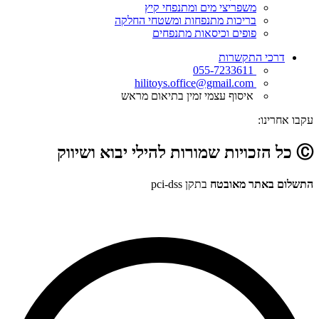
משפריצי מים ומתנפחי קיץ
בריכות מתנפחות ומשטחי החלקה
פופים וכיסאות מתנפחים
דרכי התקשרות
055-7233611
hilitoys.office@gmail.com
איסוף עצמי זמין בתיאום מראש
עקבו אחרינו:
Ⓒ כל הזכויות שמורות להילי יבוא ושיווק
התשלום באתר מאובטח
בתקן pci-dss