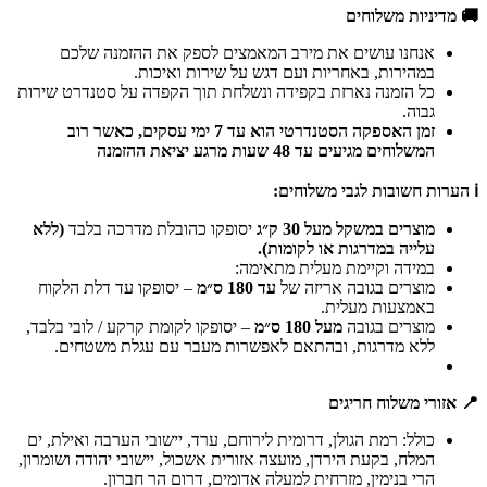
🚚 מדיניות משלוחים
אנחנו עושים את מירב המאמצים לספק את ההזמנה שלכם
במהירות, באחריות ועם דגש על שירות ואיכות.
כל הזמנה נארזת בקפידה ונשלחת תוך הקפדה על סטנדרט שירות
גבוה.
זמן האספקה הסטנדרטי הוא עד 7 ימי עסקים, כאשר רוב
המשלוחים מגיעים עד 48 שעות מרגע יציאת ההזמנה
ℹ️ הערות חשובות לגבי משלוחים:
מוצרים במשקל מעל 30 ק״ג
יסופקו כהובלת מדרכה בלבד
(ללא
עלייה במדרגות או לקומות).
במידה וקיימת מעלית מתאימה:
מוצרים בגובה אריזה של
עד 180 ס״מ
– יסופקו עד דלת הלקוח
באמצעות מעלית.
מוצרים בגובה
מעל 180 ס״מ
– יסופקו לקומת קרקע / לובי בלבד,
ללא מדרגות, ובהתאם לאפשרות מעבר עם עגלת משטחים.
📍 אזורי משלוח חריגים
כולל: רמת הגולן, דרומית לירוחם, ערד, יישובי הערבה ואילת, ים
המלח, בקעת הירדן, מועצה אזורית אשכול, יישובי יהודה ושומרון,
הרי בנימין, מזרחית למעלה אדומים, דרום הר חברון.