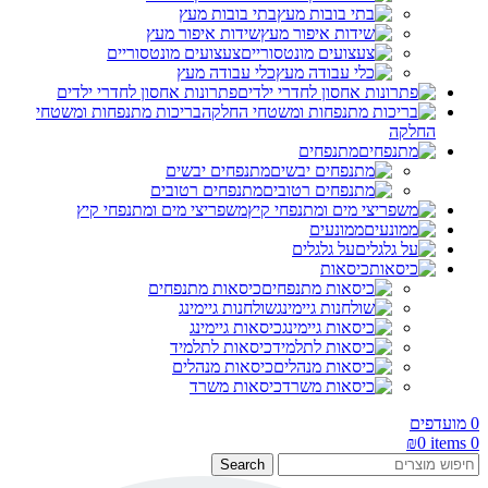
בתי בובות מעץ
שידות איפור מעץ
צעצועים מונטסוריים
כלי עבודה מעץ
פתרונות אחסון לחדרי ילדים
בריכות מתנפחות ומשטחי
החלקה
מתנפחים
מתנפחים יבשים
מתנפחים רטובים
משפריצי מים ומתנפחי קיץ
ממונעים
על גלגלים
כיסאות
כיסאות מתנפחים
שולחנות גיימינג
כיסאות גיימינג
כיסאות לתלמיד
כיסאות מנהלים
כיסאות משרד
0
מועדפים
₪
0
items
0
Search