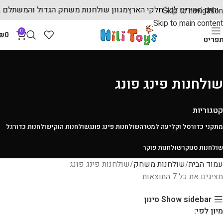
שלוחים מהירים לכל חלקי הארץ
מגוון שולחנות משחק הגדול והמשתלם
Skip to navigation
Skip to main content
0
₪
0
פריט
שולחנות פינג פונג
קטגוריות
מתקני כדורסל וקליעה למטרה
שולחנות פינג פונג
שולחנות הוקי
שולחנות כדורגל
שולחנות סנוקר
שולחנות פוקר
עמוד הבית
שולחנות משחק
שולחנות פינג פונג
מציגים את כל ⁦7⁩ התוצאות
Show sidebar
סינון
מיון לפי: