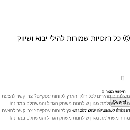
hilitoys.office@gmail.com
איסוף עצמי זמין בתיאום מראש
עקבו אחרינו:
Ⓒ כל הזכויות שמורות להילי יבוא ושיווק
התשלום באתר מאובטח
בתקן pci-dss
משלוחים מהירים לכל חלקי הארץ
לקוחות עסקיים? צרו קשר להצעת
Search
מחיר משתלמת
מגוון שולחנות משחק הגדול והמשתלם במדינה!
התחילו לכתוב לחיפוש מוצרים...
משלוחים מהירים לכל חלקי הארץ
לקוחות עסקיים? צרו קשר להצעת
מחיר משתלמת
מגוון שולחנות משחק הגדול והמשתלם במדינה!