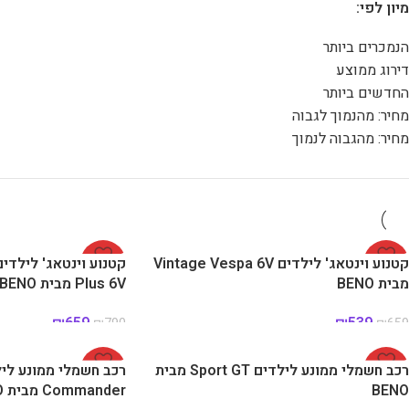
מיון לפי:
הנמכרים ביותר
דירוג ממוצע
החדשים ביותר
מחיר: מהנמוך לגבוה
מחיר: מהגבוה לנמוך
-18%
קטנוע וינטאג' לילדים Vintage Vespa 6V
-17%
מבית BENO
Plus 6V מבית BENO
₪
659
₪
539
₪
790
₪
659
-25%
רכב חשמלי ממונע לילדים Sport GT מבית
-28%
BENO
Commander מבית BENO