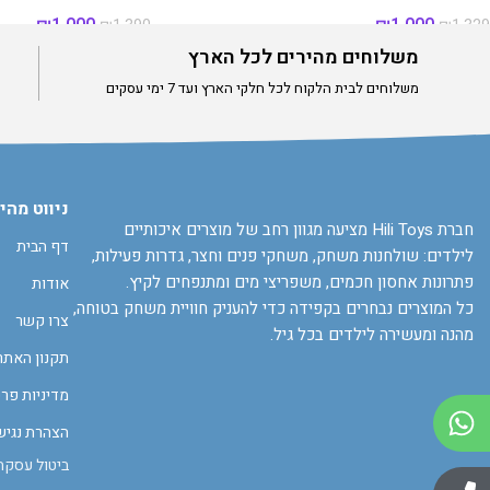
₪
1,000
₪
1,000
₪
1,390
₪
1,329
משלוחים מהירים לכל הארץ
אזל מהמלאי
אזל מהמלאי
משלוחים לבית הלקוח לכל חלקי הארץ ועד 7 ימי עסקים
אזל מהמלאי
אזל מהמלאי
ניווט מהי
חברת Hili Toys מציעה מגוון רחב של מוצרים איכותיים
דף הבית
לילדים: שולחנות משחק, משחקי פנים וחצר, גדרות פעילות,
פתרונות אחסון חכמים, משפריצי מים ומתנפחים לקיץ.
אודות
כל המוצרים נבחרים בקפידה כדי להעניק חוויית משחק בטוחה,
צרו קשר
מהנה ומעשירה לילדים בכל גיל.
תקנון האתר
מדיניות פרט
הצהרת נגיש
ביטול עסקה