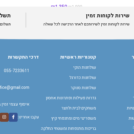
₪
1,350
₪
1,990
שירות לקוחות זמין
תשלו
אזל מהמלאי
שירות לקוחות זמין לשירותכם לאחר הרכישה לכל שאלה
תשלום מאוב
אזל מהמלאי
ר
קטגוריות ראשיות
דרכי התקשרות
שולחנות הוקי
055-7233611
שולחנות כדורגל
office@gmail.com
שולחנות סנוקר
גדרות פעילות ופתרונות אחסון
איסוף עצמי זמין 
יות
משחקים לבית ולחצר
עקבו אחרינו:
ות
משפריצי מים ומתנפחי קיץ
בריכות מתנפחות ומשטחי החלקה