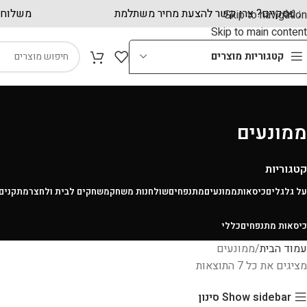
קוחות עסקיים? צרו קשר להצעת מחיר משתלמת
משל
Skip to navigation
Skip to main content
קטגוריות מוצרים
ממונעים
קטגוריות
על גלגלים
כיסאות
ממונעים
מתנפחים
שולחנות משחק
משחקים לבית ולחצר
מתקנים 
כיסאות מתנפחים
כללי
עמוד הבית
ממונעים
מציגים את כל ⁦7⁩ התוצאות
Show sidebar
סינון