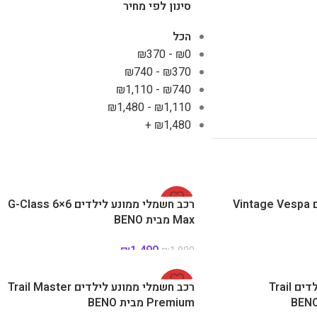
סינון לפי מחיר
הכל
₪
370
-
₪
0
₪
740
-
₪
370
₪
1,110
-
₪
740
₪
1,480
-
₪
1,110
+
₪
1,480
קטנוע וינטאג' לילדים Vintage Vespa
-25%
רכב חשמלי ממונע לילדים G-Class 6×6
Max מבית BENO
₪
1,490
₪
1,990
רכב חשמלי ממונע לילדים Trail
-32%
רכב חשמלי ממונע לילדים Trail Master
Premium מבית BENO