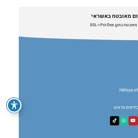
ם מאובטח באשראי
אזל מהמלאי
טח בתקן Pci-Dss ו-SSL
hilitoys.
בתיאום מראש