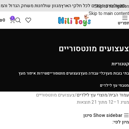
שתלמת
משלוחים מהירים לכל חלקי הארץ
מגוון שולחנות משחק הגדול ו
Skip to navigation
Skip to main content
0
₪
0
פריט
צעצועים מונטסוריים
קטגוריות
בתי בובות מעץ
כלי עבודה מעץ
צעצועים מונטסוריים
שידות איפור מעץ
מטבחי עץ לילדים
עמוד הבית
מוצרי עץ לילדים
צעצועים מונטסוריים
מציג 1–12 מתוך 21 תוצאות
Show sidebar
סינון
מיון לפי: