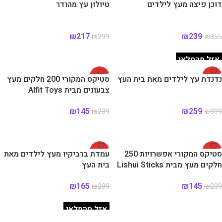
-27%
-33%
דוכן פיצה מעץ לילדים
טיולון עץ מהודר
₪
217
₪
239
₪
299
₪
355
מידע נוסף
הוספה לסל
אזל מהמלאי
-39%
-35%
נדנדת עץ לילדים מאת בית העץ
סטיקס המקורי 200 חלקים מעץ
צבעונים מבית Alfit Toys
₪
145
₪
259
₪
239
₪
399
הוספה לסל
הוספה לסל
-31%
-39%
סטיקס המקורי אפשרויות 250
עמדת ברביקיו מעץ לילדים מאת
חלקים מעץ מבית Lishui Sticks
בית העץ
₪
165
₪
145
₪
239
₪
239
הוספה לסל
מידע נוסף
אזל מהמלאי