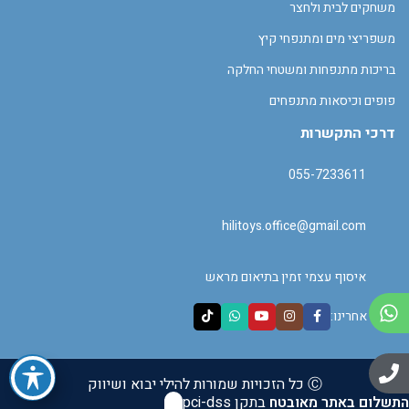
משחקים לבית ולחצר
משפריצי מים ומתנפחי קיץ
בריכות מתנפחות ומשטחי החלקה
פופים וכיסאות מתנפחים
דרכי התקשרות
055-7233611
hilitoys.office@gmail.com
איסוף עצמי זמין בתיאום מראש
עקבו אחרינו:
Ⓒ כל הזכויות שמורות להילי יבוא ושיווק
התשלום באתר מאובטח
בתקן pci-dss