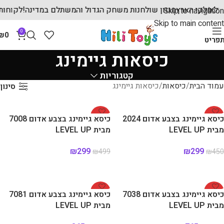
 לכל חלקי הארץ
מגוון שולחנות משחק הגדול והמשתלם במדינה!
לקוח
Skip to navigation
Skip to main content
0
₪
0
פריט
כיסאות גיימינג
קטגוריות
עמוד הבית
כיסאות
כיסאות גיימינג
סינון
-40%
-34%
כיסא גיימינג בצבע אדום 2024
כיסא גיימינג בצבע אדום 7008
מבית LEVEL UP
מבית LEVEL UP
₪
299
₪
299
₪
499
₪
450
הוספה לסל
הוספה לסל
-27%
-30%
כיסא גיימינג בצבע אדום 7038
כיסא גיימינג בצבע אדום 7081
מבית LEVEL UP
מבית LEVEL UP